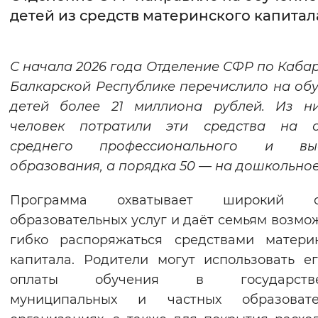
детей из средств материнского капитал
Интервал между буквами
Нормальный
Увеличенный
Большо
С начала 2026 года Отделение СФР по Каба
Балкарской Республике перечислило на об
Цвет сайта
детей более 21 миллиона рублей. Из ни
Монохромный
Инверсивный монохромны
человек потратили эти средства на о
среднего профессионального и вы
Синий фон
образования, а порядка 50 — на дошкольное
Изображения
Программа охватывает широкий с
Включены
Выключены
образовательных услуг и даёт семьям возмо
гибко распоряжаться средствами матери
Звуковой ассистент
капитала. Родители могут использовать е
оплаты обучения в государстве
Воспроизвести
Остановить
Повтори
муниципальных и частных образовате