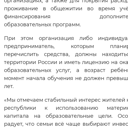
организациях, а также для покрытия расхо
Вернуть стандартные настройки
проживание в общежитии во время уч
финансирования дополнител
образовательных программ.
При этом организация либо индивидуа
предприниматель, которым планир
перечислить средства, должны находить
территории России и иметь лицензию на ок
образовательных услуг, а возраст ребё
момент начала обучения не должен превыш
лет.
«Мы отмечаем стабильный интерес жителей
республики к использованию материн
капитала на образовательные цели. Осо
радует, что семьи всё чаще выбирают инве