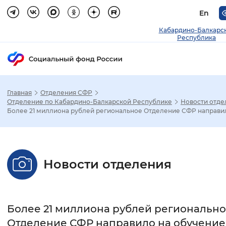
En
Кабардино-Балкарс
Республика
Главная
Отделения СФР
Зак
Отделение по Кабардино-Балкарской Республике
Новости отде
Более 21 миллиона рублей региональное Отделение СФР направил.
Настройка режима отображения
Размер шрифта
Новости отделения
Стандартный
Увеличенный
Крупны
Шрифт
Более 21 миллиона рублей региональн
Без засечек
С засечками
Отделение СФР направило на обучение