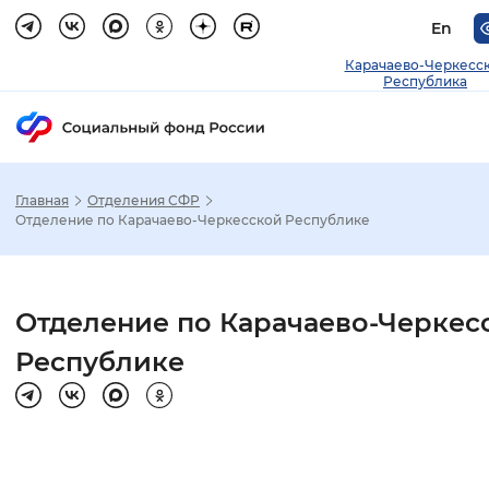
En
Карачаево-Черкесс
Республика
Главная
Отделения СФР
Зак
Отделение по Карачаево-Черкесской Республике
Настройка режима отображения
Отделение по Карачаево-Черкес
Размер шрифта
Республике
Стандартный
Увеличенный
Крупны
Шрифт
Без засечек
С засечками