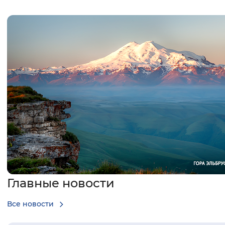
Интервал между буквами
Нормальный
Увеличенный
Большо
Цвет сайта
Монохромный
Инверсивный монохромны
Синий фон
Изображения
Включены
Выключены
Звуковой ассистент
Главные новости
Воспроизвести
Остановить
Повтори
Все новости