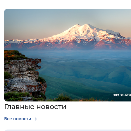
Интервал между буквами
Нормальный
Увеличенный
Большо
Цвет сайта
Монохромный
Инверсивный монохромны
Синий фон
Изображения
Включены
Выключены
Звуковой ассистент
Главные новости
Воспроизвести
Остановить
Повтори
Все новости