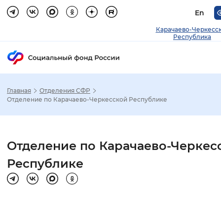
En
Карачаево-Черкесс
Республика
Главная
Отделения СФР
Зак
Отделение по Карачаево-Черкесской Республике
Настройка режима отображения
Отделение по Карачаево-Черкес
Размер шрифта
Республике
Стандартный
Увеличенный
Крупны
Шрифт
Без засечек
С засечками