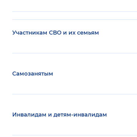
Цвет сайта
:
Монохромный
Участникам СВО и их семьям
Изображения
:
Включены
Звуковой ассистент
:
Воспроизв
Самозанятым
Вернуть стандартные настройки
Инвалидам и детям-инвалидам