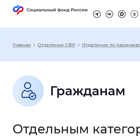
Главная
Отделения СФР
Отделение по Карачаев
Настройка реж
Размер шрифта
:
Стандартный
Гражданам
Шрифт
:
Без засечек
С з
Отдельным катего
Интервал между буквами
:
Нор