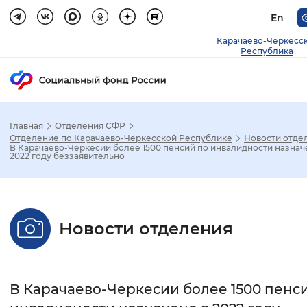
En
Карачаево-Черкесс
Республика
Главная
Отделения СФР
Зак
Отделение по Карачаево-Черкесской Республике
Новости отде
В Карачаево-Черкесии более 1500 пенсий по инвалидности назнач
2022 году беззаявительно
Настройка режима отображения
Размер шрифта
Новости отделения
Стандартный
Увеличенный
Крупны
Шрифт
В Карачаево-Черкесии более 1500 пенс
Без засечек
С засечками