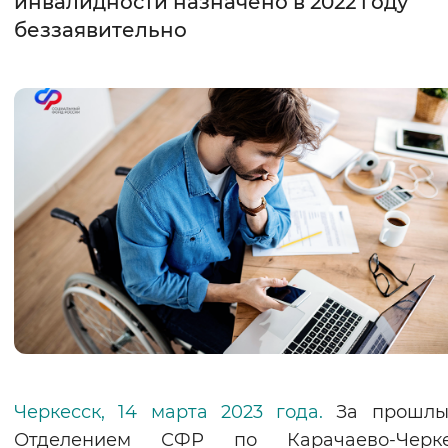
инвалидности назначено в 2022 году
беззаявительно
Интервал между буквами
Нормальный
Увеличенный
Большо
Цвет сайта
Монохромный
Инверсивный монохромны
Синий фон
Изображения
Включены
Выключены
Звуковой ассистент
Воспроизвести
Остановить
Повтори
Черкесск, 14 марта 2023 года.
За прошлы
Отделением СФР по Карачаево-Черке