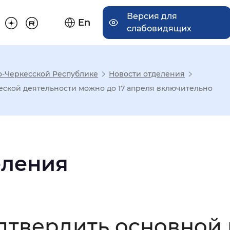
Версия для
En
слабовидящих
о-Черкесской Республике
Новости отделения
има отображения
еской деятельности можно до 17 апреля включительно
Увеличенный
Крупный
еления
асечками
мальный
Увеличенный
Большо
дтвердить основной