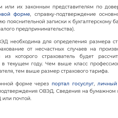
 или их законным представителям по дове
овой форме
, справку-подтверждение основн
ию пояснительной записки к бухгалтерскому б
малого предпринимательства).
ЭД необходима для определения размера ст
рахование от несчастных случаев на произв
я из которого страхователь будет рассчи
в в текущем году. Чем выше класс профессио
ателя, тем выше размер страхового тарифа.
ронной форме через
портал госуслуг
,
личный
 подтверждения ОВЭД. Сведения на бумажном 
 или почтой.