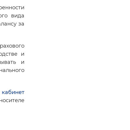
ренности
ого вида
алансу за
рахового
одстве и
тывать и
нального
 кабинет
носителе