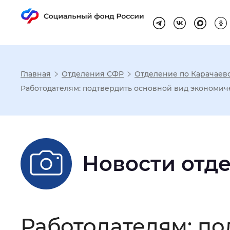
Главная
Отделения СФР
Отделение по Карачаев
Настройка реж
Работодателям: подтвердить основной вид экономич
Размер шрифта
:
Стандартный
Новости отд
Шрифт
:
Без засечек
С з
Интервал между буквами
:
Нор
Работодателям: по