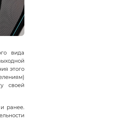
ого вида
 выходной
ния этого
елениям)
ту своей
 и ранее.
тельности