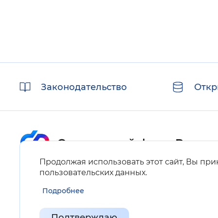
Полезные
Законодательство
Откр
ссылки
Продолжая использовать этот сайт, Вы пр
Карта сайта
пользовательских данных
.
Подробнее
Нашли ошибку на сайте?
Выделите фрагмент текста и нажмите Ctrl+ENTER.
Подтверждаю