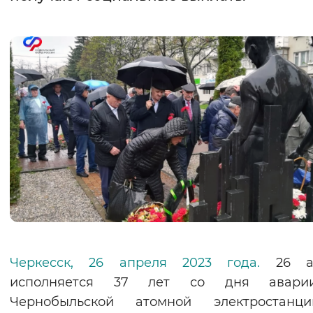
Интервал между буквами
Нормальный
Увеличенный
Большо
Цвет сайта
Монохромный
Инверсивный монохромны
Синий фон
Изображения
Включены
Выключены
Звуковой ассистент
Черкесск, 26 апреля 2023 года.
26 а
Воспроизвести
Остановить
Повтори
исполняется 37 лет со дня авар
Чернобыльской атомной электростанц