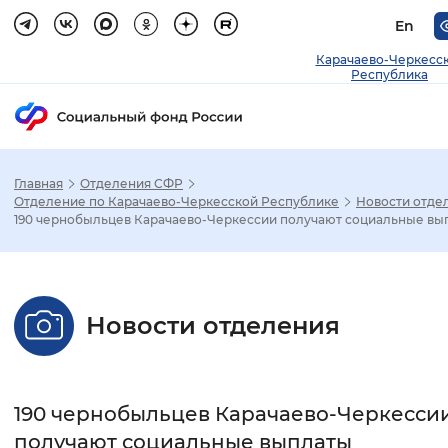
En
Карачаево-Черкесс
Республика
Главная
Отделения СФР
Зак
Отделение по Карачаево-Черкесской Республике
Новости отде
190 чернобыльцев Карачаево-Черкессии получают социальные вы
Настройка режима отображения
Размер шрифта
Новости отделения
Стандартный
Увеличенный
Крупны
Шрифт
190 чернобыльцев Карачаево-Черкесси
Без засечек
С засечками
получают социальные выплаты