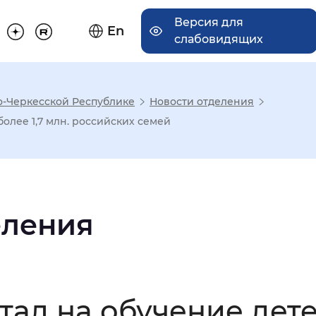
Версия для
En
слабовидящих
о-Черкесской Республике
Новости отделения
има отображения
олее 1,7 млн. российских семей
Увеличенный
Крупный
еления
асечками
мальный
Увеличенный
Большо
тал на обучение дет