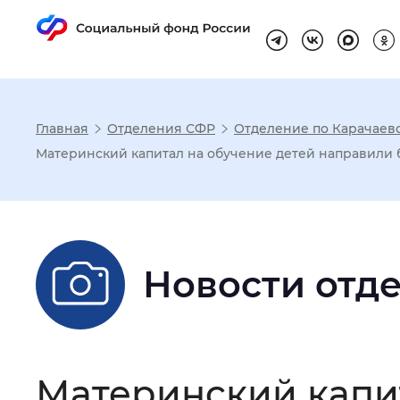
Главная
Отделения СФР
Отделение по Карачаев
Настройка реж
Материнский капитал на обучение детей направили б
Размер шрифта
:
Стандартный
Новости отд
Шрифт
:
Без засечек
С з
Интервал между буквами
:
Нор
Материнский капи