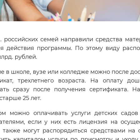
. российских семей направили средства мате
мя действия программы. По этому виду расп
лрд. рублей.
е в школе, вузе или колледже можно после до
икат, трехлетнего возраста. На оплату дош
ать сразу после получения сертификата. Н
тарше 25 лет.
м можно оплачивать услуги детских садов
телями, если у них есть лицензия на осуще
и также могут распорядиться средствами на 
ить капиталом услуги по присмотру и уходу,