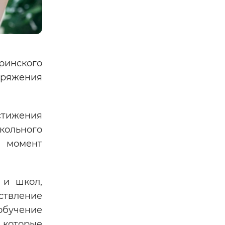
ринского
оряжения
стижения
кольного
а момент
 и школ,
ствление
обучение
 которые