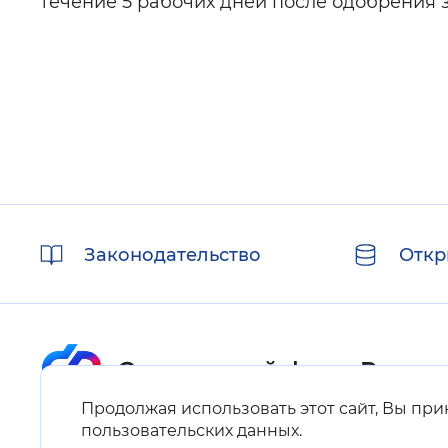
течение 5 рабочих дней после одобрения 
Полезные
Законодательство
Откр
ссылки
Продолжая использовать этот сайт, Вы пр
Карта сайта
пользовательских данных
.