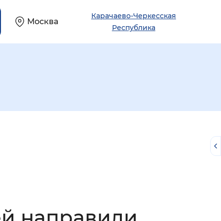
Карачаево-Черкесская
Москва
Республика
й
ей направили