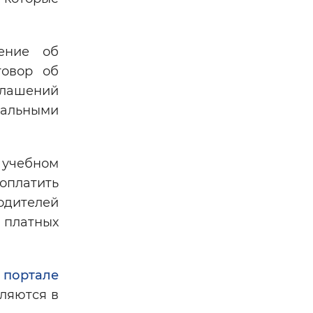
ение об
говор об
оглашений
альными
учебном
оплатить
одителей
 платных
а
портале
сляются в