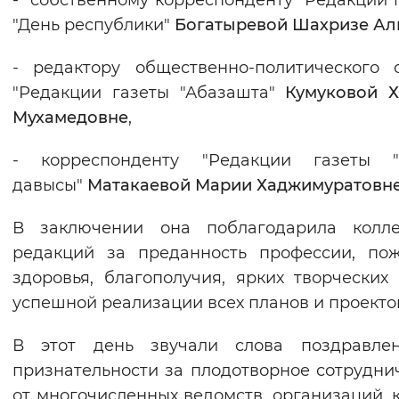
- собственному корреспонденту "Редакции 
"День республики"
Богатыревой Шахризе Ал
- редактору общественно-политического 
"Редакции газеты "Абазашта"
Кумуковой Х
Мухамедовне
,
- корреспонденту "Редакции газеты "
давысы"
Матакаевой Марии Хаджимуратовн
В заключении она поблагодарила колле
редакций за преданность профессии, по
здоровья, благополучия, ярких творческих 
успешной реализации всех планов и проекто
В этот день звучали слова поздравле
признательности за плодотворное сотрудни
от многочисленных ведомств, организаций, к