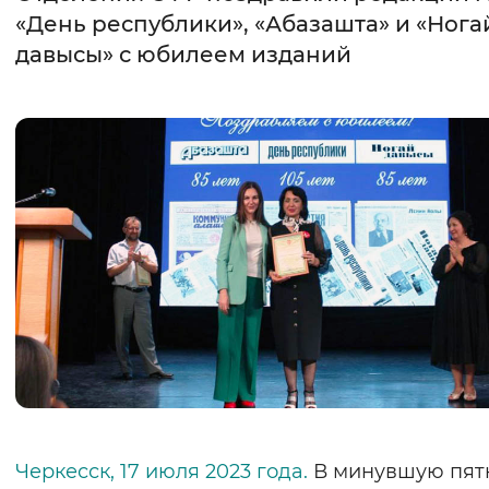
«День республики», «Абазашта» и «Нога
Интервал между буквами
давысы» с юбилеем изданий
Нормальный
Увеличенный
Большо
Цвет сайта
Монохромный
Инверсивный монохромны
Синий фон
Изображения
Включены
Выключены
Звуковой ассистент
Воспроизвести
Остановить
Повтори
Черкесск, 17 июля 2023 года.
В минувшую пят