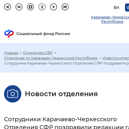
En
Карачаево-Черкесс
Республика
Главная
Отделения СФР
Зак
Отделение по Карачаево-Черкесской Республике
Новости отде
Сотрудники Карачаево-Черкесского Отделения СФР поздравили ре
Настройка режима отображения
Размер шрифта
Новости отделения
Стандартный
Увеличенный
Крупны
Шрифт
Сотрудники Карачаево-Черкесского
Без засечек
С засечками
Отделения СФР поздравили редакции г