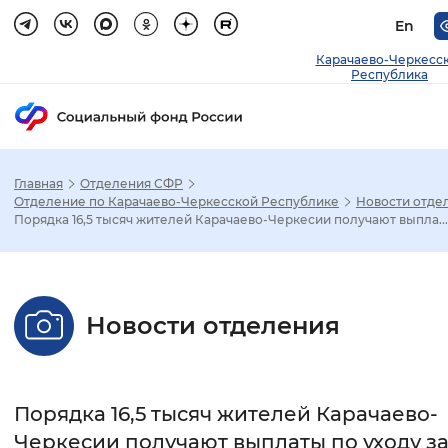
En
Карачаево-Черкесс
Республика
Главная
Отделения СФР
Зак
Отделение по Карачаево-Черкесской Республике
Новости отде
Порядка 16,5 тысяч жителей Карачаево-Черкесии получают выпла...
Настройка режима отображения
Размер шрифта
Новости отделения
Стандартный
Увеличенный
Крупны
Шрифт
Порядка 16,5 тысяч жителей Карачаево-
Без засечек
С засечками
Черкесии получают выплаты по уходу з