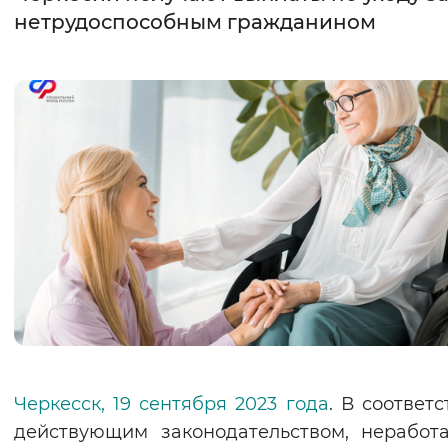
нетрудоспособным гражданином
Интервал между буквами
Нормальный
Увеличенный
Большо
Цвет сайта
Монохромный
Инверсивный монохромны
Синий фон
Изображения
Включены
Выключены
Звуковой ассистент
Воспроизвести
Остановить
Повтори
Черкесск, 19 сентября 2023 года
. В соответс
действующим законодательством, нерабо