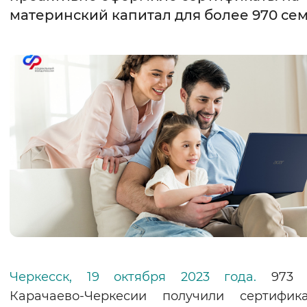
материнский капитал для более 970 се
Интервал между буквами
Нормальный
Увеличенный
Большо
Цвет сайта
Монохромный
Инверсивный монохромны
Синий фон
Изображения
Включены
Выключены
Звуковой ассистент
Воспроизвести
Остановить
Повтори
Черкесск, 19 октября 2023 года.
973 с
Карачаево-Черкесии получили сертифик