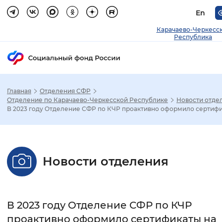
En
Карачаево-Черкесс
Республика
Главная
Отделения СФР
Зак
Отделение по Карачаево-Черкесской Республике
Новости отде
В 2023 году Отделение СФР по КЧР проактивно оформило сертифи.
Настройка режима отображения
Размер шрифта
Новости отделения
Стандартный
Увеличенный
Крупны
Шрифт
В 2023 году Отделение СФР по КЧР
Без засечек
С засечками
проактивно оформило сертификаты на