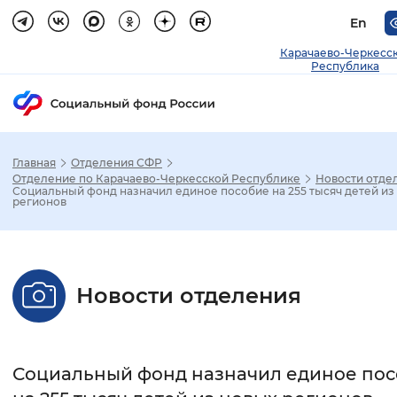
En
Карачаево-Черкесс
Республика
Главная
Отделения СФР
Зак
Отделение по Карачаево-Черкесской Республике
Новости отде
Социальный фонд назначил единое пособие на 255 тысяч детей из
регионов
Настройка режима отображения
Размер шрифта
Новости отделения
Стандартный
Увеличенный
Крупны
Шрифт
Социальный фонд назначил единое по
Без засечек
С засечками