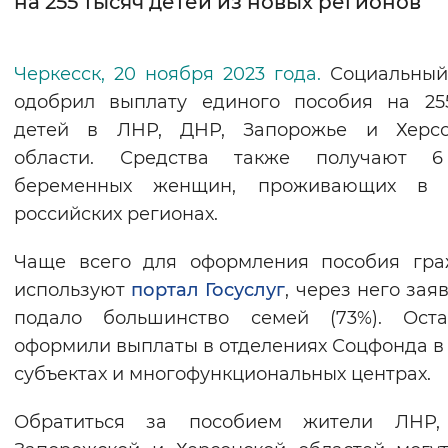
на 255 тысяч детей из новых регионов
Интервал между буквами
Черкесск, 20 ноября 2023 года.
Социальный
Нормальный
Увеличенный
Большо
одобрил выплату единого пособия на 25
детей в ЛНР, ДНР, Запорожье и Херсо
Цвет сайта
области. Средства также получают 6
Монохромный
Инверсивный монохромны
беременных женщин, проживающих в 
Синий фон
российских регионах.
Чаще всего для оформления пособия гра
Изображения
используют
портал Госуслуг
, через него зая
Включены
Выключены
подало большинство семей (73%). Оста
оформили выплаты в отделениях Соцфонда в
Звуковой ассистент
субъектах и многофункциональных центрах.
Воспроизвести
Остановить
Повтори
Обратиться за пособием жители ЛНР,