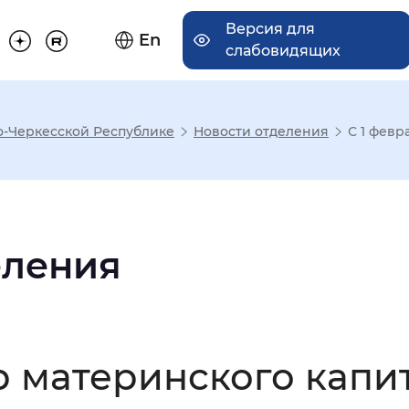
Версия для
En
слабовидящих
о-Черкесской Республике
Новости отделения
С 1 февр
има отображения
Увеличенный
Крупный
еления
асечками
р материнского капи
мальный
Увеличенный
Большо