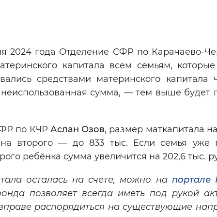
Инверсивный монохромный
Синий
ля 2024 года Отделение СФР по Карачаево-Че
атеринского капитала всем семьям, которые
Выключены
вались средствами материнского капитала ч
 неиспользованная сумма, — тем выше будет 
ести
Остановить
Повторить
СФР по КЧР
Аслан Озов
, размер маткапитала н
 на второго — до 833 тыс. Если семья уже 
рого ребёнка сумма увеличится на 202,6 тыс. р
итала осталась на счете, можно на
портале 
онда позволяет всегда иметь под рукой ак
 вправе распорядиться на существующие нап