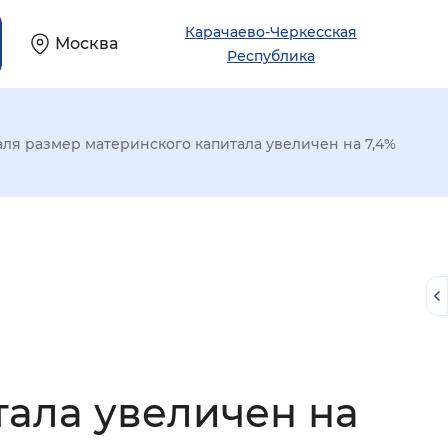
Карачаево-Черкесская
Москва
Республика
аля размер материнского капитала увеличен на 7,4%
тала увеличен на
й