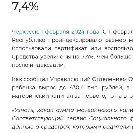
7,4%
Цвет сайта
:
Монохромный
Черкесск, 1 февраля 2024 года.
С 1 февра
Республике проиндексировало размер м
Изображения
:
Включены
использовали сертификат или воспользо
Средства увеличены на 7,4%. Чем больше
Звуковой ассистент
:
Воспроизв
после индексации.
Как сообщил Управляющий Отделением 
ребенка вырос до 630,4 тыс. рублей, а
материнский капитал за первого, то на вто
Вернуть стандартные настройки
«Узнать, какая сумма материнского кап
Соответствующий сервис Социального ф
данные о средствах, которыми родители