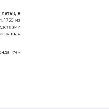
 детей, в
, 1759 из
едствами
месячная
онда КЧР