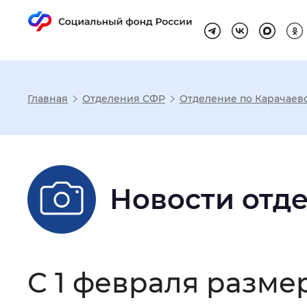
Главная
Отделения СФР
Отделение по Карачаев
Настройка реж
Размер шрифта
:
Стандартный
Новости отд
Шрифт
:
Без засечек
С з
С 1 февраля разме
Интервал между буквами
:
Нор