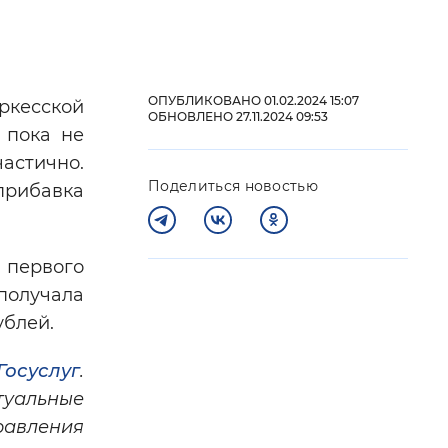
 фон
ОПУБЛИКОВАНО 01.02.2024 15:07
ркесской
ОБНОВЛЕНО 27.11.2024 09:53
 пока не
астично.
Поделиться новостью
прибавка
а первого
получала
ублей.
Закрыть
Госуслуг
.
туальные
равления