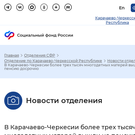
En
Карачаево-Черкесс
Республика
Главная
Отделения СФР
Зак
Отделение по Карачаево-Черкесской Республике
Новости отде
В Карачаево-Черкесии более трех тысяч многодетных матерей вы
пенсию досрочно
Настройка режима отображения
Размер шрифта
Новости отделения
Стандартный
Увеличенный
Крупны
Шрифт
В Карачаево-Черкесии более трех тыся
Без засечек
С засечками