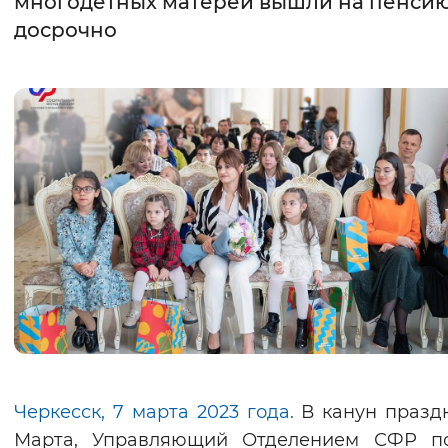
многодетных матерей вышли на пенси
досрочно
Интервал между буквами
Нормальный
Увеличенный
Большо
Цвет сайта
Монохромный
Инверсивный монохромны
Синий фон
Изображения
Включены
Выключены
Звуковой ассистент
Воспроизвести
Остановить
Повтори
Черкесск, 7 марта 2023 года.
В канун празд
Марта, Управляющий Отделением СФР п