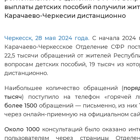
выплаты детских пособий получили жи
Интервал между буквами
Карачаево-Черкесии дистанционно
Нормальный
Увеличенный
Большо
Черкесск, 28 мая 2024 года.
С начала 2024 
Цвет сайта
Карачаево-Черкесское Отделение СФР пос
Монохромный
Инверсивный монохромны
22,5 тысячи обращений от жителей Республ
вопросам детских пособий, 19 тысяч из кот
Синий фон
дистанционно.
Изображения
Наибольшее количество обращений (
поря
Включены
Выключены
тысяч
) поступило на телефон «горячей л
более 1500
обращений — письменно, из них
Звуковой ассистент
через онлайн-приемную на официальном сай
Воспроизвести
Остановить
Повтори
Около 1000
консультаций было оказано инт
пользователям через страницы Отделе