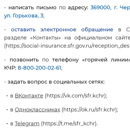
-
написать письмо
по
адресу:
369000, г. Чер
ул. Горькова, 3
;
-
оставить электронное обращение
в C
разделе «Контакты» на официальном сай
(https://social-insurance.sfr.gov.ru/reception_desk
-
позвонить
по
телефону «горячей линии
КЧР:
8-800-200-02-61
;
-
задать вопрос в социальных сетях:
в
ВКонтакте
(https://vk.com/sfr.kchr);
в
Одноклассниках
(https://ok.ru/sfr.kchr);
в
Telegram
(https://t.me/sfr_kchr).