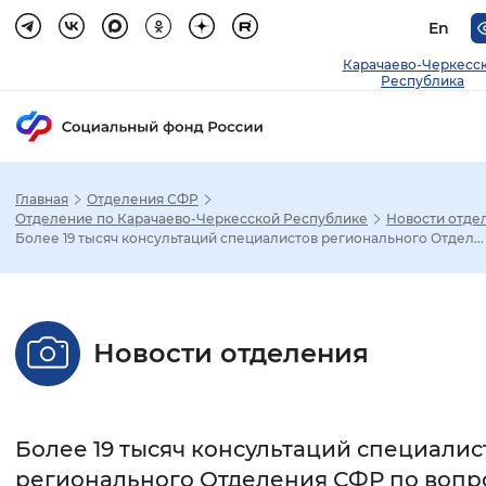
En
Карачаево-Черкесс
Республика
Главная
Отделения СФР
Зак
Отделение по Карачаево-Черкесской Республике
Новости отде
Более 19 тысяч консультаций специалистов регионального Отдел...
Настройка режима отображения
Размер шрифта
Новости отделения
Стандартный
Увеличенный
Крупны
Шрифт
Более 19 тысяч консультаций специалис
Без засечек
С засечками
регионального Отделения СФР по вопр