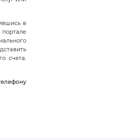
тившись в
 портале
иального
дставить
о счета.
телефону