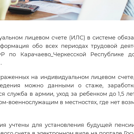
альном лицевом счете (ИЛС) в системе обяза
нформация обо всех периодах трудовой деят
Р по Карачаево_Черкесской Республике д
.
траженных на индивидуальном лицевом счете,
ведения можно данными о стаже, заработ
я служба в армии, уход за ребенком до 1,5 лет
ом-военнослужащим в местностях, где нет воз
ния учтены для установления будущей пенсии
вого счета в электронном виде на портале Гос