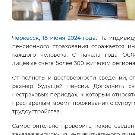
Черкесск,
18
июня
202
4
года.
На индивиду
пенсионного страхования отражается и
каждого человека. С начала года ОСФ
лицевые счета более 300 жителям региона
От полноты и достоверности сведений, о
размер будущей пенсии. Дополнить с
нестраховых периодах, к которым относятс
престарелым, время проживания с супруг
трудоустройства.
Самостоятельно проверить, какие сведе
заказав выписку из индивидуального лице