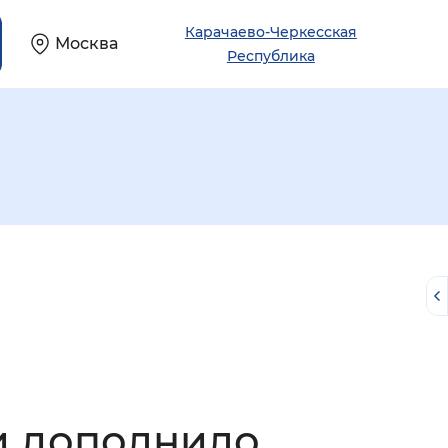
Карачаево-Черкесская
Москва
Республика
й
и дополнило