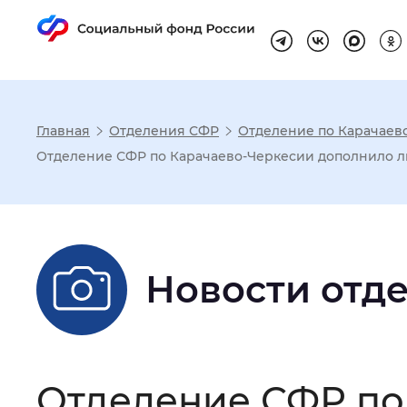
Главная
Отделения СФР
Отделение по Карачаев
Настройка реж
Отделение СФР по Карачаево-Черкесии дополнило л
Размер шрифта
:
Стандартный
Новости отд
Шрифт
:
Без засечек
С з
Интервал между буквами
:
Нор
Отделение СФР по