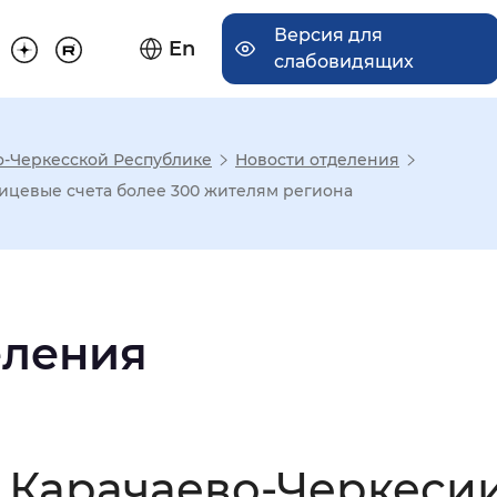
Версия для
En
слабовидящих
о-Черкесской Республике
Новости отделения
има отображения
ицевые счета более 300 жителям региона
Увеличенный
Крупный
еления
асечками
мальный
Увеличенный
Большо
 Карачаево-Черкеси