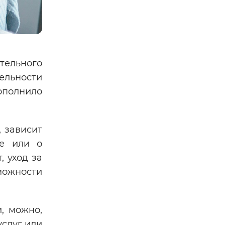
тельного
ельности
ополнило
 зависит
ке или о
, уход за
можности
, можно,
услуг или