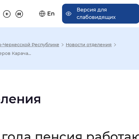
Версия для
En
слабовидящих
о-Черкесской Республике
Новости отделения
има отображения
ров Карача...
Увеличенный
Крупный
еления
асечками
мальный
Увеличенный
Большо
5 года пенсия работ