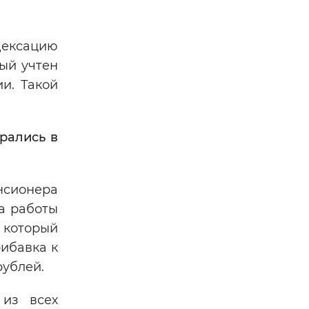
дексацию
ый учтен
и. Такой
рались в
нсионера
да работы
 который
рибавка к
рублей.
 из всех