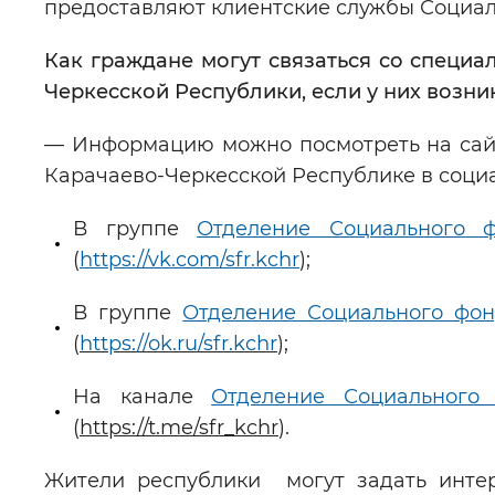
предоставляют клиентские службы Социа
Как граждане могут связаться со специ
Черкесской Республики, если у них возни
— Информацию можно посмотреть на сай
Карачаево-Черкесской Республике в социа
В группе
Отделение Социального 
(
https://vk.com/sfr.kchr
);
В группе
Отделение Социального фон
(
https://ok.ru/sfr.kchr
);
На канале
Отделение Социального
(
https://t.me/sfr_kchr
).
Жители республики могут задать инт