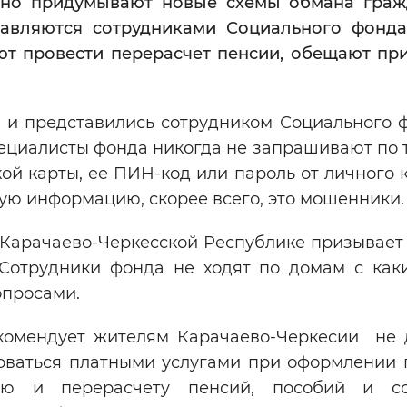
нно придумывают новые схемы обмана граж
авляются сотрудниками Социального фонда
ют провести перерасчет пенсии, обещают при
 и представились сотрудником Социального ф
ециалисты фонда никогда не запрашивают по 
й карты, ее ПИН-код или пароль от личного 
кую информацию, скорее всего, это мошенники.
 Карачаево-Черкесской Республике призывает
 Сотрудники фонда не ходят по домам с как
опросами.
комендует жителям Карачаево-Черкесии не 
оваться платными услугами при оформлении 
ию и перерасчету пенсий, пособий и со