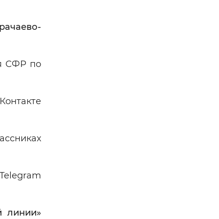
рачаево-
я СФР по
Контакте
ассниках
elegram
й линии»