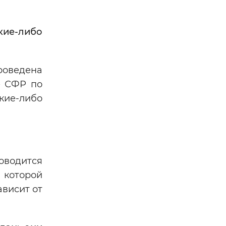
ие-либо
роведена
е СФР по
кие-либо
роводится
 которой
висит от