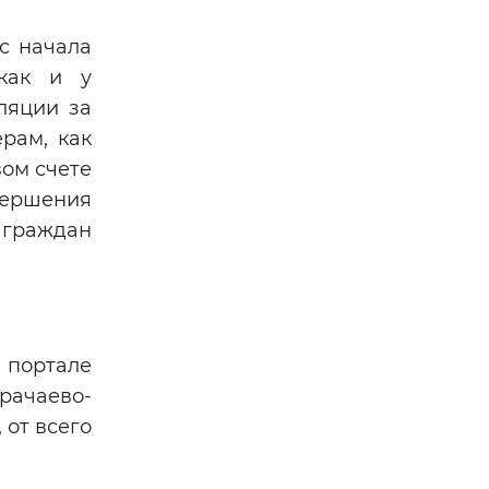
с начала
как и у
ляции за
рам, как
вом счете
вершения
и граждан
 портале
рачаево-
 от всего