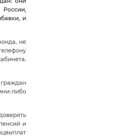
дан: они
 России,
бавки, и
онда, не
телефону
кабинета.
 граждан
ими-либо
доверять
пенсий и
цвыплат