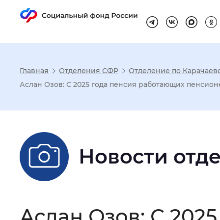
Главная
Отделения СФР
Отделение по Карачаев
Настройка реж
Аслан Озов: С 2025 года пенсия работающих пенсионе
Размер шрифта
:
Стандартный
Новости отд
Шрифт
:
Без засечек
С з
Интервал между буквами
:
Нор
Аслан Озов: С 202