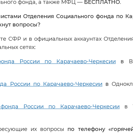
льного фонда, а также МФЦ —
БЕСПЛАТНО
.
алистами Отделения Социального фонда по Ка
кнут вопросы?
те СФР и в официальных аккаунтах Отделени
льных сетях:
фонда России по Карачаево-Черкесии
в
В
да России по Карачаево-Черкесии
в
Однокл
 фонда России по Карачаево-Черкесии
в T
ересующие их вопросы
по телефону «горяче