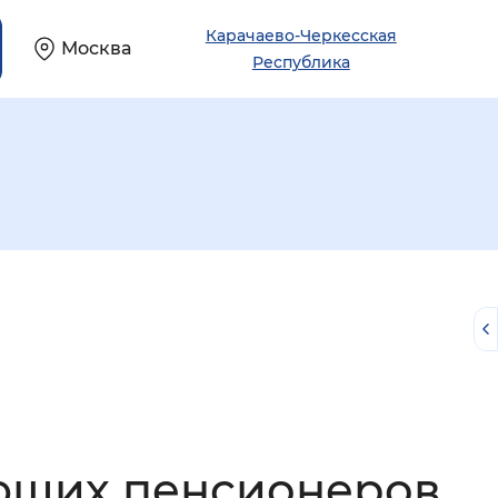
Карачаево-Черкесская
Москва
Республика
й
ающих пенсионеров