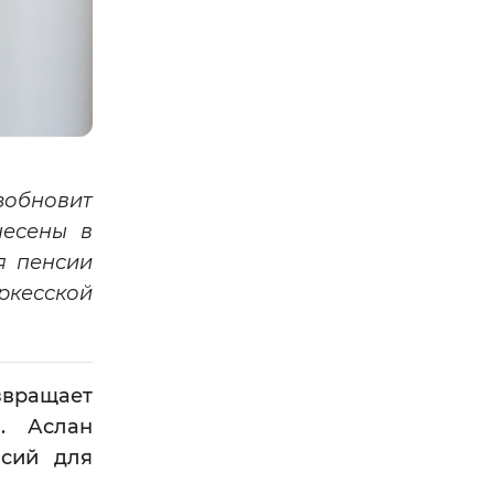
зобновит
есены в
я пенсии
ркесской
звращает
. Аслан
нсий для