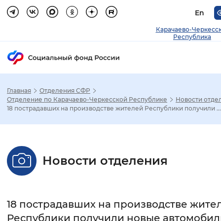
En
Карачаево-Черкесс
Республика
Главная
Отделения СФР
Зак
Отделение по Карачаево-Черкесской Республике
Новости отде
18 пострадавших на производстве жителей Республики получили ...
Настройка режима отображения
Размер шрифта
Новости отделения
Стандартный
Увеличенный
Крупны
Шрифт
18 пострадавших на производстве жите
Без засечек
С засечками
Республики получили новые автомобил