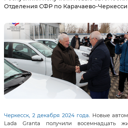
Отделения СФР по Карачаево-Черкесси
Интервал между буквами
Нормальный
Увеличенный
Большо
Цвет сайта
Монохромный
Инверсивный монохромны
Синий фон
Изображения
Включены
Выключены
Звуковой ассистент
Воспроизвести
Остановить
Повтори
Черкесск, 2 декабря 2024 года.
Новые автом
Lada Granta получили восемнадцать жи