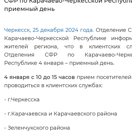
СФР по Карачаево-Черкесской Республ
приемный день
Интервал между буквами
Нормальный
Увеличенный
Большо
Черкесск, 25 декабря 2024 года.
Отделение С
Карачаево-Черкесской Республике инфор
Цвет сайта
жителей региона, что в клиентских сл
Монохромный
Инверсивный монохромны
Отделения СФР по Карачаево-Черке
Синий фон
Республике 4 января – приемный день.
4 января с 10 до 15 часов
прием посетителей
Изображения
проводиться в клиентских службах:
Включены
Выключены
- г.Черкесска
Звуковой ассистент
- г.Карачаевска и Карачаевского района
Воспроизвести
Остановить
Повтори
- Зеленчукского района