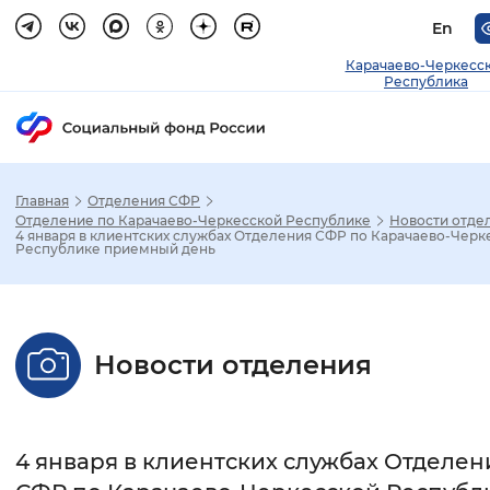
En
Карачаево-Черкесс
Республика
Главная
Отделения СФР
Зак
Отделение по Карачаево-Черкесской Республике
Новости отде
4 января в клиентских службах Отделения СФР по Карачаево-Черк
Республике приемный день
Настройка режима отображения
Размер шрифта
Новости отделения
Стандартный
Увеличенный
Крупны
Шрифт
4 января в клиентских службах Отделен
Без засечек
С засечками