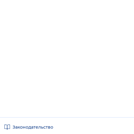
Полезные
Законодательство
ссылки