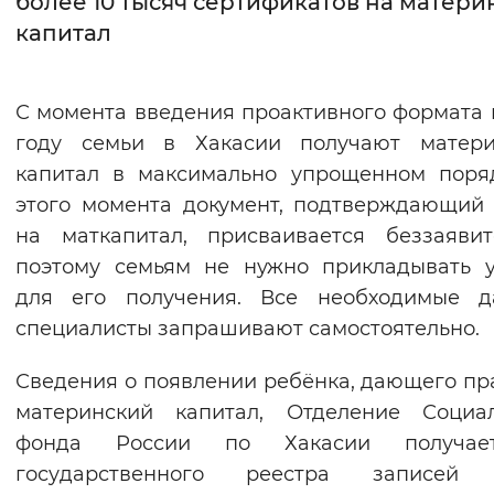
более 10 тысяч сертификатов на матери
капитал
Интервал между буквами
Нормальный
Увеличенный
Большо
С момента введения проактивного формата 
году семьи в Хакасии получают матери
Цвет сайта
капитал в максимально упрощенном поря
Монохромный
Инверсивный монохромны
этого момента документ, подтверждающий
Синий фон
на маткапитал, присваивается беззаявит
поэтому семьям не нужно прикладывать 
Изображения
для его получения. Все необходимые д
специалисты запрашивают самостоятельно.
Включены
Выключены
Сведения о появлении ребёнка, дающего пр
Звуковой ассистент
материнский капитал, Отделение Социал
Воспроизвести
Остановить
Повтори
фонда России по Хакасии получа
государственного реестра записей 