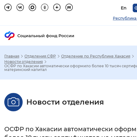
En
Республика
Главная
Отделения СФР
Отделение по Республике Хакасия
Зак
Новости отделения
ОСФР по Хакасии автоматически оформило более 10 тысяч сертиф
материнский капитал
Настройка режима отображения
Размер шрифта
Новости отделения
Стандартный
Увеличенный
Крупны
Шрифт
ОСФР по Хакасии автоматически офор
Без засечек
С засечками