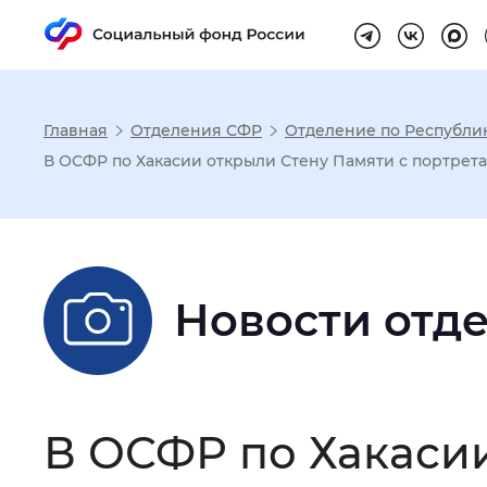
Главная
Отделения СФР
Отделение по Республи
Настройка реж
В ОСФР по Хакасии открыли Стену Памяти с портрет
Размер шрифта
:
Стандартный
Новости отд
Шрифт
:
Без засечек
С з
Интервал между буквами
:
Нор
В ОСФР по Хакасии