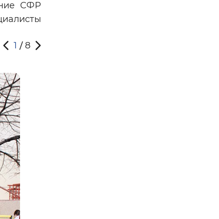
ение СФР
циалисты
1
8