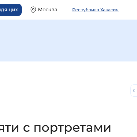
идящих
Москва
Республика Хакасия
й
яти с портретами