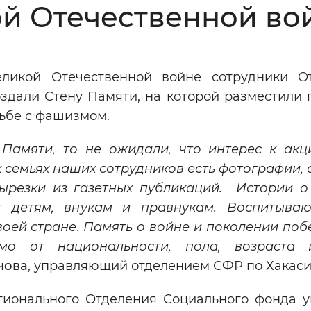
ой Отечественной во
Инверсивный монохромный
Синий
ликой Отечественной войне сотрудники О
Выключены
здали Стену Памяти, на которой разместили 
рьбе с фашизмом.
ести
Остановить
Повторить
Памяти, то не ожидали, что интерес к акц
их семьях наших сотрудников есть фотографии,
вырезки из газетных публикаций. Истории о
т детям, внукам и правнукам. Воспитыва
воей стране. Память о войне и поколении поб
мо от национальности, пола, возраста 
нова
, управляющий отделением СФР по Хакаси
гионального Отделения Социального фонда 