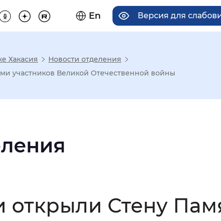
En
Версия для слабов
ке Хакасия
Новости отделения
има отображения
ами участников Великой Отечественной войны
Увеличенный
Крупный
еления
асечками
мальный
Увеличенный
Большо
 открыли Стену Пам