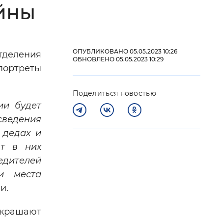
йны
 фон
ОПУБЛИКОВАНО 05.05.2023 10:26
тделения
ОБНОВЛЕНО 05.05.2023 10:29
портреты
Поделиться новостью
ии будет
 сведения
 дедах и
ют в них
Закрыть
едителей
и места
и.
украшают