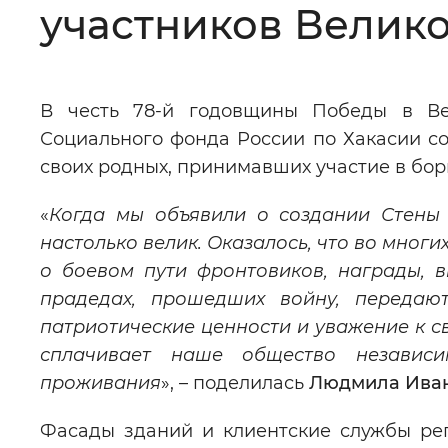
участников Велик
Цвет сайта
:
Монохромный
В честь 78-й годовщины Победы в Ве
Изображения
:
Включены
Социального фонда России по Хакасии со
своих родных, принимавших участие в бо
Звуковой ассистент
:
Воспроизв
«
Когда мы объявили о создании Стены 
настолько велик. Оказалось, что во мног
о боевом пути фронтовиков, награды, 
прадедах, прошедших войну, передаю
Вернуть стандартные настройки
патриотические ценности и уважение к с
сплачивает наше общество независи
проживания
», – поделилась
Людмила Ива
Фасады зданий и клиентские службы ре