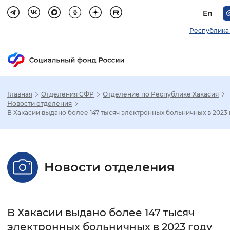
En
Республика
Главная
Отделения СФР
Отделение по Республике Хакасия
Зак
Новости отделения
В Хакасии выдано более 147 тысяч электронных больничных в 2023 
Настройка режима отображения
Размер шрифта
Новости отделения
Стандартный
Увеличенный
Крупны
Шрифт
В Хакасии выдано более 147 тысяч
Без засечек
С засечками
электронных больничных в 2023 году