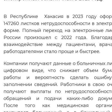
Интервал между буквами
В Республике Хакасия в 2023 году офор
Нормальный
Увеличенный
Большо
147260 листков нетрудоспособности в элект
форме. Полный переход на электронные ли
Цвет сайта
России произошел с 2022 года. Благода
Монохромный
Инверсивный монохромны
взаимодействие между пациентами, врач
работодателями стало проще и быстрее.
Синий фон
Компании получают данные о больничных ли
Изображения
цифровом виде, что снижает объем бум
Включены
Выключены
работы и вероятность сделать ошибк
заполнении сведений. Работники в свою о
Звуковой ассистент
получают выплаты по нетрудоспособност
обращений и подачи каких-либо докуме
Воспроизвести
Остановить
Повтори
После того как медицинская органи