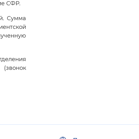
ие СФР.
й. Сумма
иентской
лученную
тделения
 (звонок