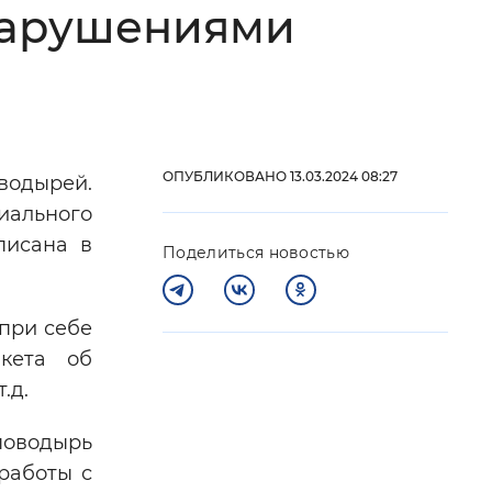
нарушениями
 фон
ОПУБЛИКОВАНО 13.03.2024 08:27
водырей.
иального
писана в
Поделиться новостью
при себе
Закрыть
кета об
.д.
 поводырь
работы с