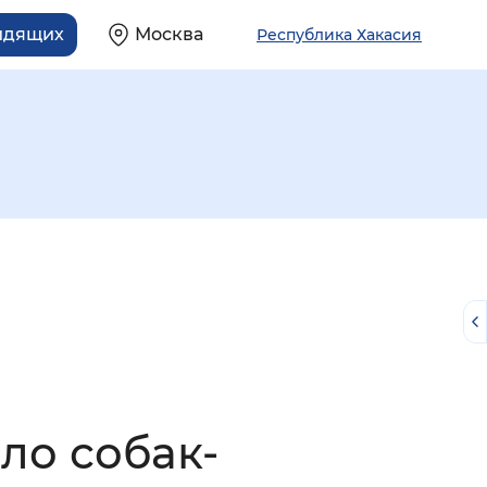
идящих
Москва
Республика Хакасия
й
ло собак-