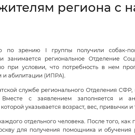
жителям региона с 
Инверсивный монохромный
Синий
Выключены
ю по зрению I группы получили собак-по
ести
Остановить
Повторить
и занимается региональное Отделение Соц
о при условии, что потребность в нем про
 и абилитации (ИПРА).
нтской службе регионального Отделения СФР, 
 Вместе с заявлением заполняется и ан
оторой указывается возраст, вес, привычки и т
каждого отдельного человека. После того, как
Москву для получения помощника и обучения 