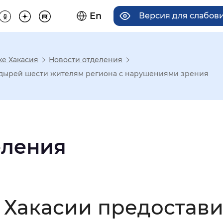
En
Версия для слабов
ке Хакасия
Новости отделения
има отображения
одырей шести жителям региона с нарушениями зрения
Увеличенный
Крупный
еления
асечками
мальный
Увеличенный
Большо
 Хакасии предостави