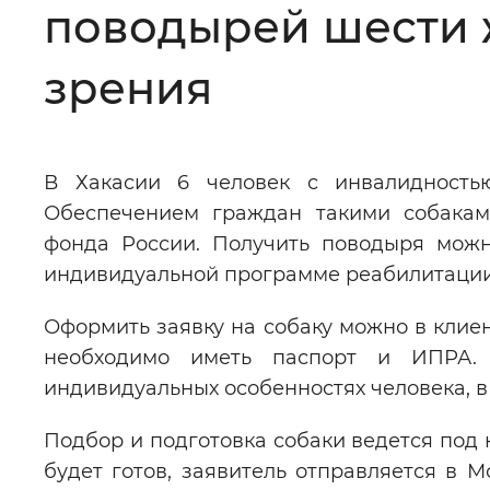
поводырей шести 
Цвет сайта
:
Монохромный
зрения
Изображения
:
Включены
В Хакасии 6 человек с инвалидность
Звуковой ассистент
:
Воспроизв
Обеспечением граждан такими собакам
фонда России. Получить поводыря можн
индивидуальной программе реабилитации
Оформить заявку на собаку можно в клие
Вернуть стандартные настройки
необходимо иметь паспорт и ИПРА.
индивидуальных особенностях человека, в к
Подбор и подготовка собаки ведется под 
будет готов, заявитель отправляется в 