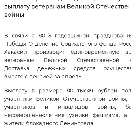
выплату ветеранам Великой Отечестве
Интервал между буквами
войны
Нормальный
Увеличенный
Большо
В связи с 80-й годовщиной праздновани
Цвет сайта
Победы Отделение Социального фонда Рос
Монохромный
Инверсивный монохромны
Хакасии производит единовременную вы
ветеранам Великой Отечественной в
Синий фон
Доставка денежных средств осуществл
вместе с пенсией за апрель.
Изображения
Включены
Выключены
Выплату в размере 80 тысяч рублей пол
участники Великой Отечественной войны,
Звуковой ассистент
участников и инвалидов войны, б
несовершеннолетние узники фашизма, а 
Воспроизвести
Остановить
Повтори
жители блокадного Ленинграда.