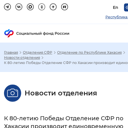
En
Республика
Главная
Отделения СФР
Отделение по Республике Хакасия
Зак
Новости отделения
К 80-летию Победы Отделение СФР по Хакасии производит единов.
Настройка режима отображения
Размер шрифта
Новости отделения
Стандартный
Увеличенный
Крупны
Шрифт
К 80-летию Победы Отделение СФР по
Без засечек
С засечками
Хакасии производит единовременную