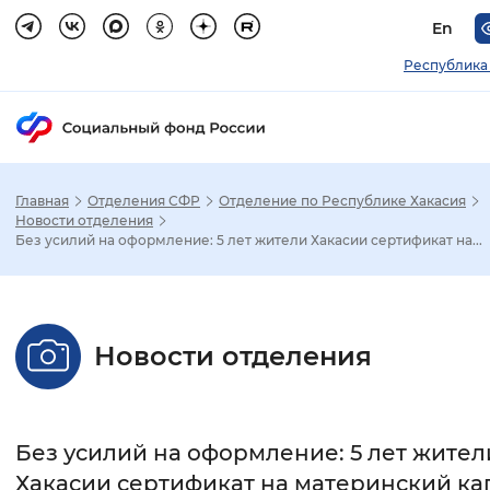
En
Республика
Главная
Отделения СФР
Отделение по Республике Хакасия
Зак
Новости отделения
Без усилий на оформление: 5 лет жители Хакасии сертификат на...
Настройка режима отображения
Размер шрифта
Новости отделения
Стандартный
Увеличенный
Крупны
Шрифт
Без усилий на оформление: 5 лет жител
Без засечек
С засечками
Хакасии сертификат на материнский ка