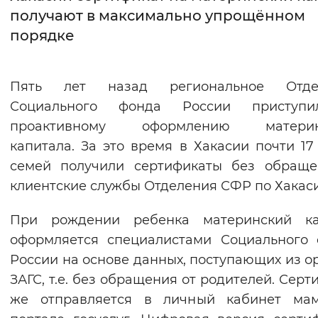
получают в максимально упрощённом
Интервал между буквами
порядке
Нормальный
Увеличенный
Большо
Пять лет назад региональное Отде
Цвет сайта
Социального фонда России приступ
Монохромный
Инверсивный монохромны
проактивному оформлению материн
капитала. За это время в Хакасии почти 17
Синий фон
семей получили сертификаты без обраще
клиентские службы Отделения СФР по Хакаси
Изображения
Включены
Выключены
При рождении ребенка материнский ка
оформляется специалистами Социального
Звуковой ассистент
России на основе данных, поступающих из о
ЗАГС, т.е. без обращения от родителей. Серт
Воспроизвести
Остановить
Повтори
же отправляется в личный кабинет ма