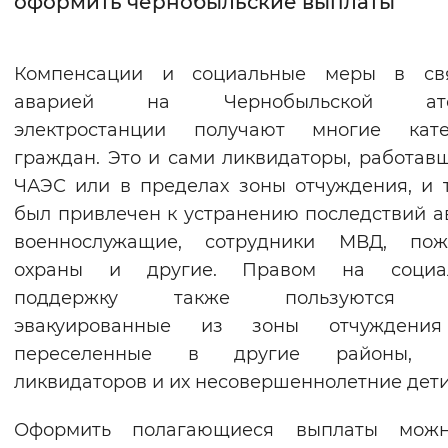
оформить чернобыльские выплаты
Интервал между буквами
Компенсации и социальные меры в св
Нормальный
Увеличенный
Большо
аварией на Чернобыльской ато
электростанции получают многие кате
Цвет сайта
граждан. Это и сами ликвидаторы, работав
Монохромный
Инверсивный монохромны
ЧАЭС или в пределах зоны отчуждения, и т
Синий фон
был привлечен к устранению последствий а
военнослужащие, сотрудники МВД, пож
Изображения
охраны и другие. Правом на социа
поддержку также пользуются л
Включены
Выключены
эвакуированные из зоны отчуждени
переселенные в другие районы, 
Звуковой ассистент
ликвидаторов и их несовершеннолетние дети
Воспроизвести
Остановить
Повтори
Оформить полагающиеся выплаты мож