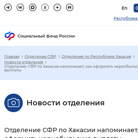
En
Республика
Главная
Отделения СФР
Отделение по Республике Хакасия
Зак
Новости отделения
Отделение СФР по Хакасии напоминает, как оформить чернобыль
выплаты
Настройка режима отображения
Размер шрифта
Новости отделения
Стандартный
Увеличенный
Крупны
Шрифт
Отделение СФР по Хакасии напоминает,
Без засечек
С засечками