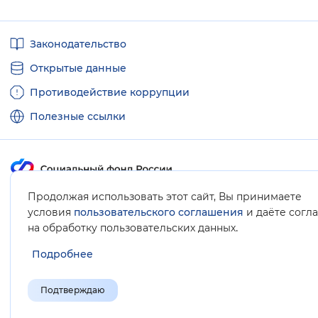
Полезные
Законодательство
ссылки
Открытые данные
Противодействие коррупции
Полезные ссылки
Продолжая использовать этот сайт, Вы принимаете
Карта сайта
условия
пользовательского соглашения
и даёте согл
.
на обработку пользовательских данных
Подробнее
Подтверждаю
© Социальный фонд России, 2008-2026