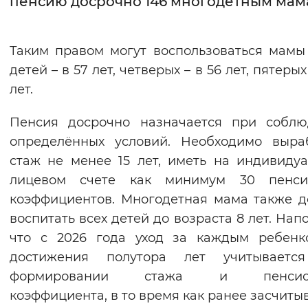
пенсию досрочно 146 многодетным ма
Интервал между буквами
Таким правом могут воспользоваться мамы
Нормальный
Увеличенный
Большо
детей – в 57 лет, четверых – в 56 лет, пятерых
лет.
Цвет сайта
Монохромный
Инверсивный монохромны
Пенсия досрочно назначается при соблю
определённых условий. Необходимо выра
Синий фон
стаж не менее 15 лет, иметь на индивиду
лицевом счете как минимум 30 пенси
Изображения
коэффициентов. Многодетная мама также 
Включены
Выключены
воспитать всех детей до возраста 8 лет. Нап
что с 2026 года уход за каждым ребенк
Звуковой ассистент
достижения полутора лет учитываетс
Воспроизвести
Остановить
Повтори
формировании стажа и пенсион
коэффициента, в то время как ранее засчиты