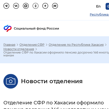
En
Республика
Главная
Отделения СФР
Отделение по Республике Хакасия
Зак
Новости отделения
Отделение СФР по Хакасии оформило пенсию досрочно 146 мног
мамам
Настройка режима отображения
Размер шрифта
Новости отделения
Стандартный
Увеличенный
Крупны
Шрифт
Отделение СФР по Хакасии оформило
Без засечек
С засечками