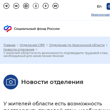
En
Херсонская
Главная
Отделения СФР
Отделение по Херсонской области
Зак
Новости отделения
У жителей области есть возможность подтвердить трудовой стаж,
необходимый для начисления пенсии
Настройка режима отображения
Размер шрифта
Новости отделения
Стандартный
Увеличенный
Крупны
Шрифт
У жителей области есть возможность
Без засечек
С засечками