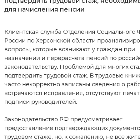
подтвердить трудовой стаж, необходим
для начисления пенсии
Интервал между буквами
Нормальный
Увеличенный
Большо
Клиентская служба Отделения Социального 
России по Херсонской области проанализир
Цвет сайта
вопросы, которые возникают у граждан при
Монохромный
Инверсивный монохромны
назначении и перерасчета пенсий по россий
Синий фон
законодательству. Проблемой для многих ста
подтвердить трудовой стаж. В трудовые кни
Изображения
часто некорректно записаны сведения о рабо
встречаются исправления, отсутствуют печат
Включены
Выключены
подписи руководителей.
Звуковой ассистент
Законодательство РФ предусматривает
Воспроизвести
Остановить
Повтори
предоставление подтверждающих документо
трудовом стаже, но, к сожалению, не все жит