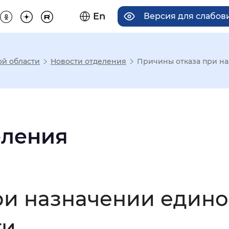
En
Версия для слабо
ой области
Новости отделения
Причины отказа при на
има отображения
Увеличенный
Крупный
еления
асечками
и назначении едино
мальный
Увеличенный
Большо
ти