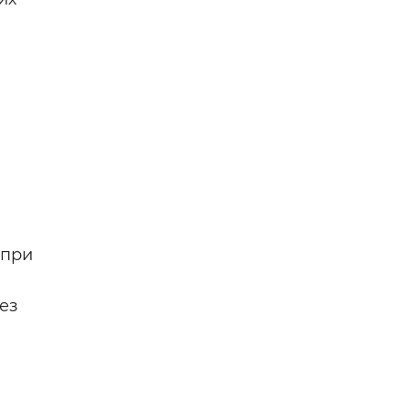
,
 при
ез