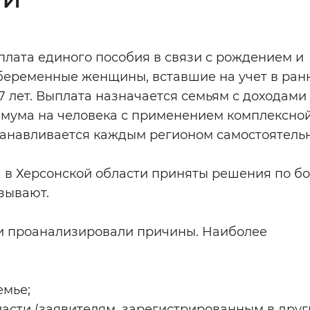
Инверсивный монохромный
Синий
ыплата единого пособия в связи с рождением и
беременные женщины, вставшие на учет в ран
Выключены
 17 лет. Выплата назначается семьям с доходам
мума на человека с применением комплексно
ести
Остановить
Повторить
танавливается каждым регионом самостоятельн
а в Херсонской области приняты решения по б
азывают.
и проанализировали причины. Наиболее
емье;
ласти (заявителям, зарегистрированным в друг