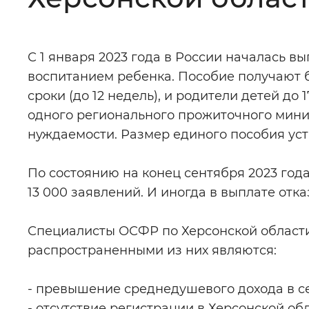
Цвет сайта
:
Монохромный
С 1 января 2023 года в России началась в
воспитанием ребенка. Пособие получают 
Изображения
:
Включены
сроки (до 12 недель), и родители детей до
одного регионального прожиточного мини
Звуковой ассистент
:
Воспроизв
нуждаемости. Размер единого пособия ус
По состоянию на конец сентября 2023 год
13 000 заявлений. И иногда в выплате отк
Вернуть стандартные настройки
Специалисты ОСФР по Херсонской област
распространенными из них являются:
- превышение среднедушевого дохода в с
- отсутствие регистрации в Херсонской об