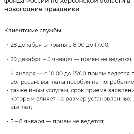
фонда России по Херсонской области в
новогодние праздники
Интервал между буквами
Нормальный
Увеличенный
Большо
Клиентские службы:
Цвет сайта
28 декабря открыты с 8:00 до 17:00;
Монохромный
Инверсивный монохромны
29 декабря – 3 января — прием не ведется;
Синий фон
4 января — с 10:00 до 15:00 прием ведется 
Изображения
вопросам: выплаты пособия на погребение,
также иным услугам, срок приема заявлен
Включены
Выключены
которым влияет на размер установленных
выплат;
Звуковой ассистент
Воспроизвести
Остановить
Повтори
5 – 8 января — прием не ведется;