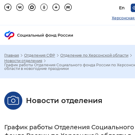
En
Херсонская
Главная
Отделения СФР
Отделение по Херсонской области
Зак
Новости отделения
График работы Отделения Социального фонда России по Херсонс
области в новогодние праздники
Настройка режима отображения
Размер шрифта
Новости отделения
Стандартный
Увеличенный
Крупны
Шрифт
График работы Отделения Социального
Без засечек
С засечками