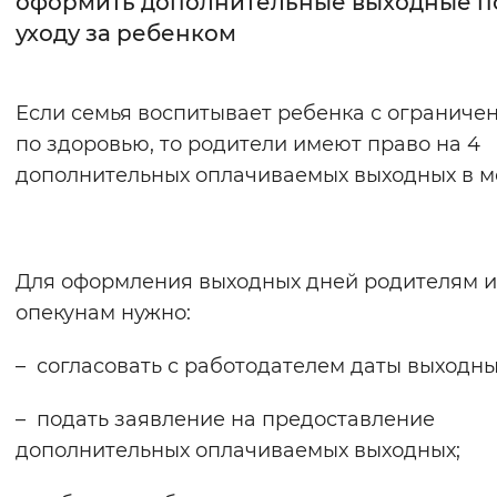
оформить дополнительные выходные п
уходу за ребенком
Интервал между буквами
Нормальный
Увеличенный
Большо
Если семья воспитывает ребенка с ограниче
по здоровью, то родители имеют право на 4
Цвет сайта
дополнительных оплачиваемых выходных в м
Монохромный
Инверсивный монохромны
Синий фон
Для оформления выходных дней родителям 
Изображения
опекунам нужно:
Включены
Выключены
– согласовать с работодателем даты выходны
Звуковой ассистент
– подать заявление на предоставление
Воспроизвести
Остановить
Повтори
дополнительных оплачиваемых выходных;