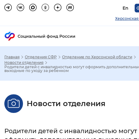
En
Херсонская
Главная
Отделения СФР
Отделение по Херсонской области
Зак
Новости отделения
Родители детей с инвалидностью могут оформить дополнительны
выходные по уходу за ребенком
Настройка режима отображения
Размер шрифта
Новости отделения
Стандартный
Увеличенный
Крупны
Шрифт
Родители детей с инвалидностью могут
Без засечек
С засечками