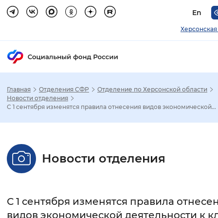
En
Херсонская
Главная
Отделения СФР
Отделение по Херсонской области
Зак
Новости отделения
С 1 сентября изменятся правила отнесения видов экономической...
Настройка режима отображения
Размер шрифта
Новости отделения
Стандартный
Увеличенный
Крупны
Шрифт
С 1 сентября изменятся правила отнесе
Без засечек
С засечками
видов экономической деятельности к к