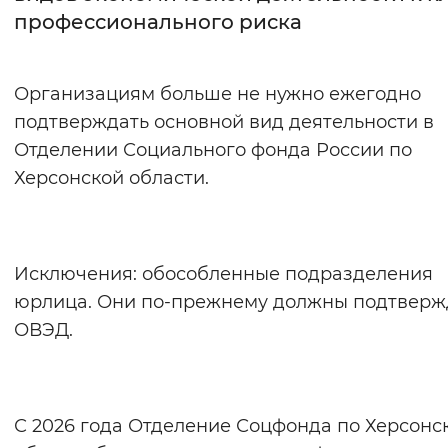
профессионального риска
Интервал между буквами
Нормальный
Увеличенный
Большо
Организациям больше не нужно ежегодно
подтверждать основной вид деятельности в
Цвет сайта
Отделении Социального фонда России по
Монохромный
Инверсивный монохромны
Херсонской области.
Синий фон
Изображения
Исключения: обособленные подразделения
юрлица. Они по-прежнему должны подтверж
Включены
Выключены
ОВЭД.
Звуковой ассистент
Воспроизвести
Остановить
Повтори
С 2026 года Отделение Соцфонда по Херсонс