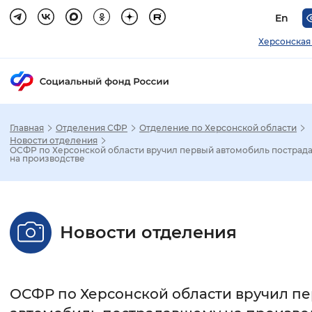
En
Херсонская
Главная
Отделения СФР
Отделение по Херсонской области
Зак
Новости отделения
ОСФР по Херсонской области вручил первый автомобиль пострад
на производстве
Настройка режима отображения
Размер шрифта
Новости отделения
Стандартный
Увеличенный
Крупны
Шрифт
ОСФР по Херсонской области вручил п
Без засечек
С засечками