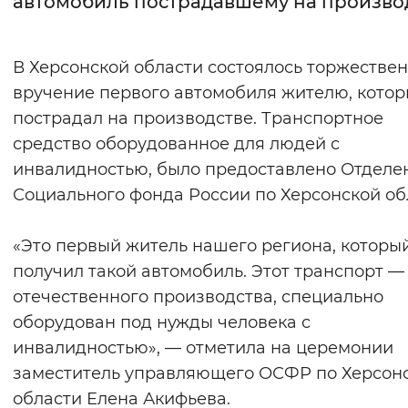
автомобиль пострадавшему на произво
Интервал между буквами
В Херсонской области состоялось торжестве
Нормальный
Увеличенный
Большо
вручение первого автомобиля жителю, кото
пострадал на производстве. Транспортное
Цвет сайта
средство оборудованное для людей с
Монохромный
Инверсивный монохромны
инвалидностью, было предоставлено Отделе
Синий фон
Социального фонда России по Херсонской об
Изображения
«Это первый житель нашего региона, которы
получил такой автомобиль. Этот транспорт —
Включены
Выключены
отечественного производства, специально
оборудован под нужды человека с
Звуковой ассистент
инвалидностью», — отметила на церемонии
Воспроизвести
Остановить
Повтори
заместитель управляющего ОСФР по Херсон
области Елена Акифьева.