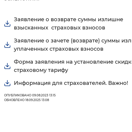
Интервал между буквами
Заявление о возврате суммы излишне
Нормальный
Увеличенный
Большо
взысканных страховых взносов
Цвет сайта
Заявление о зачете (возврате) суммы из
уплаченных страховых взносов
Монохромный
Инверсивный монохромны
Форма заявления на установление скидк
Синий фон
страховому тарифу
Изображения
Информация для страхователей. Важно!
Включены
Выключены
ОПУБЛИКОВАНО 09.08.2023 13:15
ОБНОВЛЕНО 18.09.2025 13:08
Звуковой ассистент
Воспроизвести
Остановить
Повтори