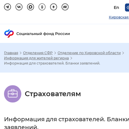
En
Кировская
Главная
Отделения СФР
Отделение по Кировской области
Зак
Информация для жителей региона
Информация для страхователей. Бланки заявлений.
Настройка режима отображения
Размер шрифта
Страхователям
Стандартный
Увеличенный
Крупны
Шрифт
Информация для страхователей. Бланк
Без засечек
С засечками
заявлений.