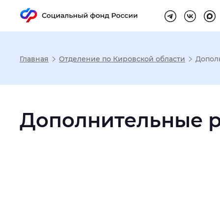
Главная
Отделение по Кировской области
Допол
Настройка реж
Дополнительные 
Размер шрифта
:
Стандартный
Шрифт
:
Без засечек
С з
Интервал между буквами
:
Нор