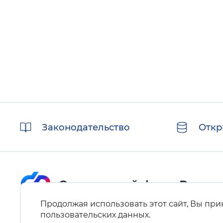
Цвет сайта
:
Монохромный
Изображения
:
Включены
Звуковой ассистент
:
Воспроизв
Полезные
Законодательство
Откр
ссылки
Вернуть стандартные настройки
Продолжая использовать этот сайт, Вы пр
Карта сайта
пользовательских данных
.