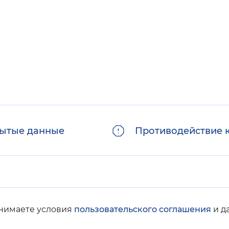
Инверсивный монохромный
Синий
Выключены
ести
Остановить
Повторить
ытые данные
Противодействие 
инимаете условия
пользовательского соглашения
и д