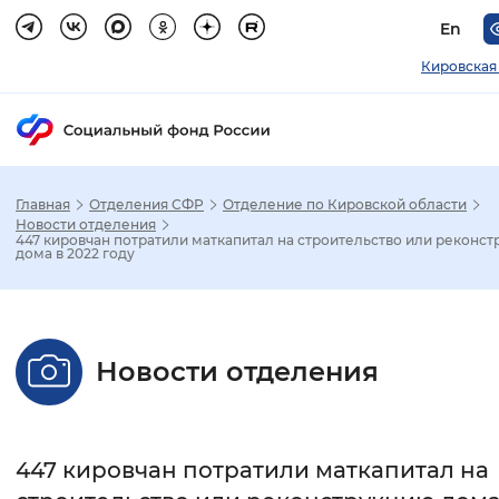
En
Кировская
Главная
Отделения СФР
Отделение по Кировской области
Зак
Новости отделения
447 кировчан потратили маткапитал на строительство или реконс
дома в 2022 году
Настройка режима отображения
Размер шрифта
Новости отделения
Стандартный
Увеличенный
Крупны
Шрифт
447 кировчан потратили маткапитал на
Без засечек
С засечками