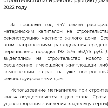
строительство или реконструкцию дома
2022 году
Интервал между буквами
Нормальный
Увеличенный
Большо
За прошлый год 447 семей распоряд
материнским капиталом на строительств
Цвет сайта
реконструкцию частного жилого дома. Вс
Монохромный
Инверсивный монохромны
этим направлениям расходования средст
Синий фон
перечислено порядка 192 576 562,75 руб. 
выделялись на строительство нового ж
Изображения
расширение имеющейся жилплощади либ
компенсации затрат на уже построенны
Включены
Выключены
реконструированный дом.
Звуковой ассистент
Использование маткапитала при строите
Воспроизвести
Остановить
Повтори
жилья осуществляется в два этапа. Сразу
удовлетворения заявления владельцу серти