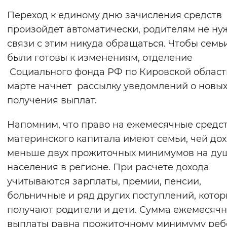
Вернуть стандартные настройки
Переход к единому дню зачисления средств
произойдет автоматически, родителям не ну
связи с этим никуда обращаться. Чтобы семь
были готовы к изменениям, отделение
Социального фонда РФ по Кировской област
марте начнет рассылку уведомлений о новых
получения выплат.
Напомним, что право на ежемесячные средст
материнского капитала имеют семьи, чей до
меньше двух прожиточных минимумов на ду
населения в регионе. При расчете дохода
учитываются зарплаты, премии, пенсии,
больничные и ряд других поступлений, кото
получают родители и дети. Сумма ежемесяч
выплаты равна прожиточному минимуму реб