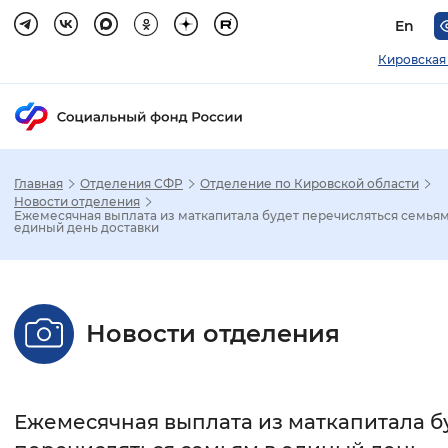
En
Кировская
Главная
Отделения СФР
Отделение по Кировской области
Зак
Новости отделения
Ежемесячная выплата из маткапитала будет перечисляться семьям
единый день доставки
Настройка режима отображения
Размер шрифта
Новости отделения
Стандартный
Увеличенный
Крупны
Шрифт
Ежемесячная выплата из маткапитала б
Без засечек
С засечками