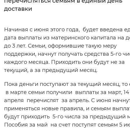
перечисляться семьям в единый день
доставки
Интервал между буквами
Нормальный
Увеличенный
Большо
Начиная с июня этого года, будет введена е
дата выплаты из материнского капитала на д
Цвет сайта
до 3 лет. Семьи, оформившие такую меру
Монохромный
Инверсивный монохромны
поддержки, начнут получать средства 5-го чи
Синий фон
каждого месяца. Приходить они будут не за
текущий, а за предыдущий месяц.
Изображения
Пока деньги поступают за текущий месяц, то 
Включены
Выключены
в марте семьи получили выплаты за март, 14
апреля перечислят за апрель. С июня начну
Звуковой ассистент
применяться новые правила, и семьям выпла
Воспроизвести
Остановить
Повтори
будут приходить 5-го числа за предыдущий 
Пособия за май на счет поступят семьям 5 и