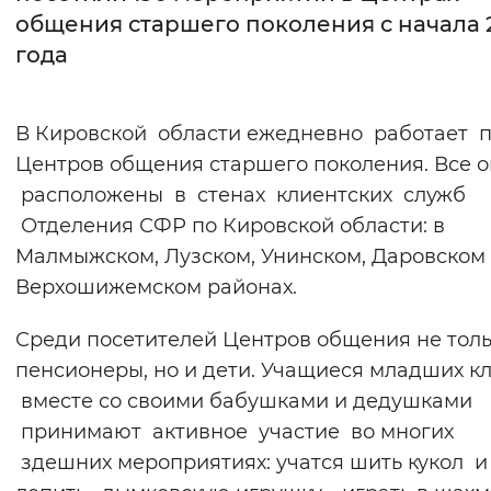
общения старшего поколения с начала 
Интервал между буквами
года
Нормальный
Увеличенный
Большо
В Кировской области ежедневно работает 
Цвет сайта
Центров общения старшего поколения. Все 
Монохромный
Инверсивный монохромны
расположены в стенах клиентских служб
Отделения СФР по Кировской области: в
Синий фон
Малмыжском, Лузском, Унинском, Даровском
Верхошижемском районах.
Изображения
Включены
Выключены
Среди посетителей Центров общения не тол
пенсионеры, но и дети. Учащиеся младших к
Звуковой ассистент
вместе со своими бабушками и дедушками
принимают активное участие во многих
Воспроизвести
Остановить
Повтори
здешних мероприятиях: учатся шить кукол и