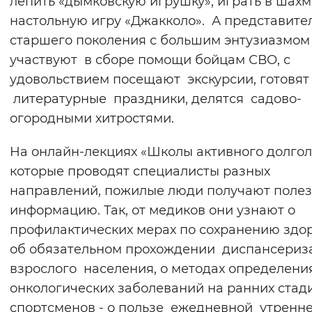
лепить «дымковскую игрушку», играть в шах
Вернуть стандартные настройки
настольную игру «Джакколо». А представите
старшего поколения с большим энтузиазмом
участвуют в сборе помощи бойцам СВО, с
удовольствием посещают экскурсии, готовят
литературные праздники, делятся садово-
огородными хитростями.
На онлайн-лекциях «Школы активного долгол
которые проводят специалисты разных
направлений, пожилые люди получают поле
информацию. Так, от медиков они узнают о
профилактических мерах по сохранению здор
об обязательном прохождении диспансери
взрослого населения, о методах определени
онкологических заболеваний на ранних стади
спортсменов - о пользе ежедневной утренн