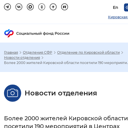
En
Кировская
Главная
Отделения СФР
Отделение по Кировской области
Зак
Новости отделения
Более 2000 жителей Кировской области посетили 190 мероприяти..
Настройка режима отображения
Размер шрифта
Новости отделения
Стандартный
Увеличенный
Крупны
Шрифт
Более 2000 жителей Кировской области
Без засечек
С засечками
посетили 190 мероприятий в Центрах