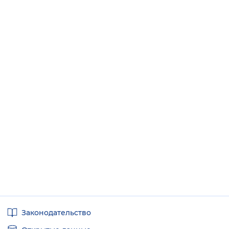
Полезные
Законодательство
ссылки