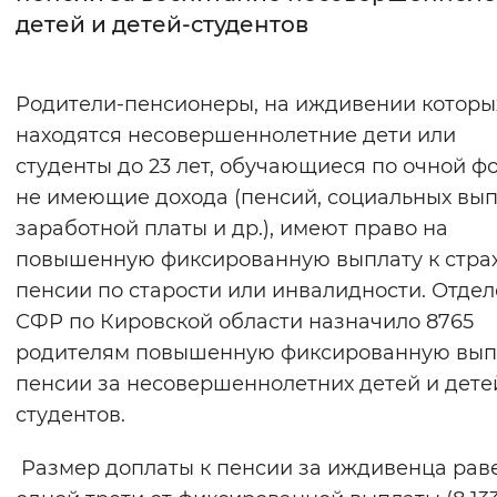
детей и детей-студентов
Интервал между буквами
Нормальный
Увеличенный
Большо
Родители-пенсионеры, на иждивении которы
находятся несовершеннолетние дети или
Цвет сайта
студенты до 23 лет, обучающиеся по очной ф
Монохромный
Инверсивный монохромны
не имеющие дохода (пенсий, социальных вып
заработной платы и др.), имеют право на
Синий фон
повышенную фиксированную выплату к стра
пенсии по старости или инвалидности. Отде
Изображения
СФР по Кировской области назначило 8765
Включены
Выключены
родителям повышенную фиксированную вып
пенсии за несовершеннолетних детей и дете
Звуковой ассистент
студентов.
Воспроизвести
Остановить
Повтори
Размер доплаты к пенсии за иждивенца рав