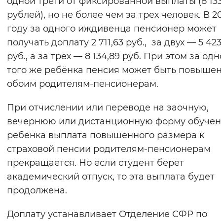
одной трети от фиксированной выплаты (8 13
Вернуть стандартные настройки
рублей), но не более чем за трех человек. В 2
году за одного иждивенца пенсионер может
получать доплату 2 711,63 руб., за двух — 5 423
руб., а за трех — 8 134,89 руб. При этом за одн
того же ребёнка пенсия может быть повыше
обоим родителям-пенсионерам.
При отчислении или переводе на заочную,
вечернюю или дистанционную форму обуче
ребенка выплата повышенного размера к
страховой пенсии родителям-пенсионерам
прекращается. Но если студент берет
академический отпуск, то эта выплата будет
продолжена.
Доплату устанавливает Отделение СФР по