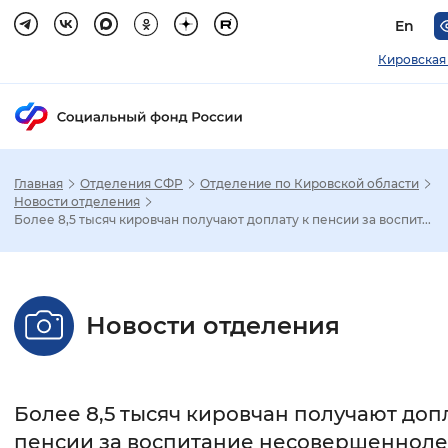
En
Кировская
Главная
Отделения СФР
Отделение по Кировской области
Зак
Новости отделения
Более 8,5 тысяч кировчан получают доплату к пенсии за воспит...
Настройка режима отображения
Размер шрифта
Новости отделения
Стандартный
Увеличенный
Крупны
Шрифт
Более 8,5 тысяч кировчан получают допл
Без засечек
С засечками
пенсии за воспитание несовершенноле