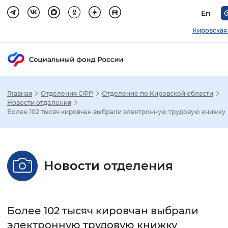
En
Кировская
Главная
Отделения СФР
Отделение по Кировской области
Зак
Новости отделения
Более 102 тысяч кировчан выбрали электронную трудовую книжку
Настройка режима отображения
Размер шрифта
Новости отделения
Стандартный
Увеличенный
Крупны
Шрифт
Более 102 тысяч кировчан выбрали
Без засечек
С засечками
электронную трудовую книжку