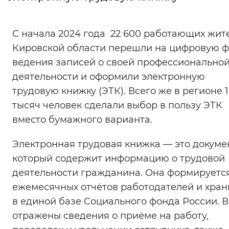
Интервал между буквами
С начала 2024 года 22 600 работающих жит
Нормальный
Увеличенный
Большо
Кировской области перешли на цифровую 
ведения записей о своей профессионально
Цвет сайта
деятельности и оформили электронную
Монохромный
Инверсивный монохромны
трудовую книжку (ЭТК). Всего же в регионе 
тысяч человек сделали выбор в пользу ЭТК
Синий фон
вместо бумажного варианта.
Изображения
Электронная трудовая книжка — это докумен
Включены
Выключены
который содержит информацию о трудовой
деятельности гражданина. Она формируетс
Звуковой ассистент
ежемесячных отчётов работодателей и хран
в единой базе Социального фонда России. В
Воспроизвести
Остановить
Повтори
отражены сведения о приёме на работу,