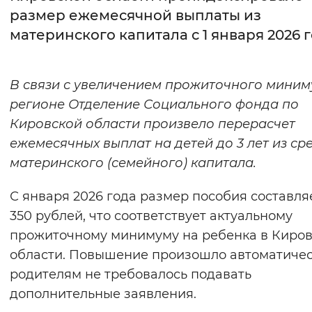
размер ежемесячной выплаты из
Интервал между буквами
материнского капитала с 1 января 2026 
Нормальный
Увеличенный
Большо
В связи с увеличением прожиточного миним
Цвет сайта
регионе Отделение Социального фонда по
Монохромный
Инверсивный монохромны
Кировской области произвело перерасчет
ежемесячных выплат на детей до 3 лет из ср
Синий фон
материнского (семейного) капитала.
Изображения
С января 2026 года размер пособия составляе
Включены
Выключены
350 рублей, что соответствует актуальному
прожиточному минимуму на ребенка в Киро
Звуковой ассистент
области. Повышение произошло автоматичес
родителям не требовалось подавать
Воспроизвести
Остановить
Повтори
дополнительные заявления.