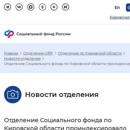
En
Кировская
Главная
Отделения СФР
Отделение по Кировской области
Зак
Новости отделения
Отделение Социального фонда по Кировской области проиндексир
Настройка режима отображения
Размер шрифта
Новости отделения
Стандартный
Увеличенный
Крупны
Шрифт
Отделение Социального фонда по
Без засечек
С засечками
Кировской области проиндексировало