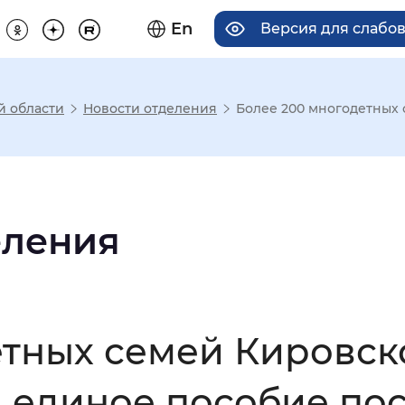
En
Версия для слабо
й области
Новости отделения
Более 200 многодетных 
има отображения
Увеличенный
Крупный
еления
асечками
етных семей Кировск
мальный
Увеличенный
Большо
а единое пособие по