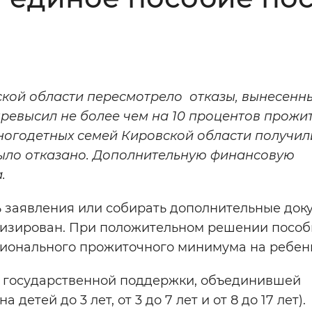
Инверсивный монохромный
Синий
Выключены
кой области пересмотрело отказы, вынесенн
превысил не более чем на 10 процентов прож
ести
Остановить
Повторить
многодетных семей Кировской области получил
было отказано. Дополнительную финансовую
.
ь заявления или собирать дополнительные док
тизирован. При положительном решении пособ
егионального прожиточного минимума на ребенк
й государственной поддержки, объединившей
етей до 3 лет, от 3 до 7 лет и от 8 до 17 лет).