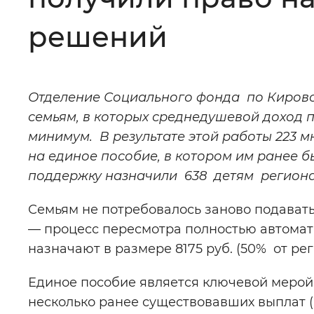
Цвет сайта
:
Монохромный
решений
Изображения
:
Включены
Отделение Социального фонда по Кировс
семьям, в которых среднедушевой доход 
Звуковой ассистент
:
Воспроизв
минимум. В результате этой работы 223 
на единое пособие, в котором им ранее 
поддержку назначили 638 детям региона
Семьям не потребовалось заново подават
Вернуть стандартные настройки
— процесс пересмотра полностью автома
назначают в размере 8175 руб. (50% от р
Единое пособие является ключевой меро
несколько ранее существовавших выплат (на д