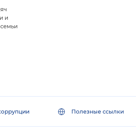
сяч
и и
 семьи
коррупции
Полезные ссылки