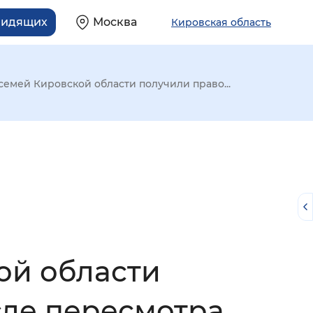
видящих
Москва
Кировская область
семей Кировской области получили право...
ой области
й
сле пересмотра