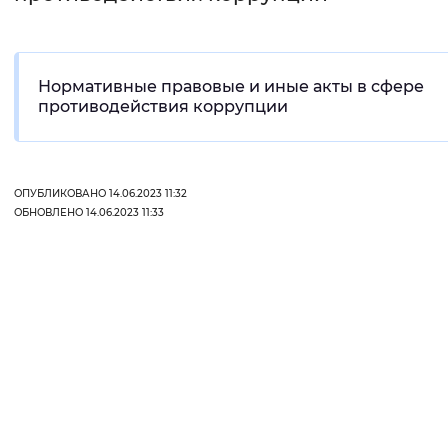
Интервал между буквами
Нормальный
Увеличенный
Большо
Нормативные правовые и иные акты в сфере
противодействия коррупции
Цвет сайта
Монохромный
Инверсивный монохромны
ОПУБЛИКОВАНО 14.06.2023 11:32
Синий фон
ОБНОВЛЕНО 14.06.2023 11:33
Изображения
Включены
Выключены
Звуковой ассистент
Воспроизвести
Остановить
Повтори