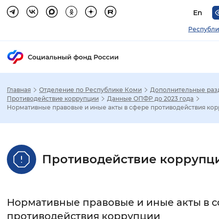
En
Республи
Главная
Отделение по Республике Коми
Дополнительные раз
Зак
Противодействие коррупции
Данные ОПФР до 2023 года
Нормативные правовые и иные акты в сфере противодействия ко
Настройка режима отображения
Размер шрифта
Противодействие коррупц
Стандартный
Увеличенный
Крупны
Шрифт
Нормативные правовые и иные акты в 
Без засечек
С засечками
противодействия коррупции