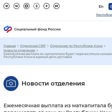
En
Республи
Главная
Отделения СФР
Отделение по Республике Коми
Зак
Новости отделения
Ежемесячная выплата из маткапитала будет перечисляться семья
Республики Коми в единый день доставки
Настройка режима отображения
Размер шрифта
Новости отделения
Стандартный
Увеличенный
Крупны
Шрифт
Ежемесячная выплата из маткапитала б
Без засечек
С засечками