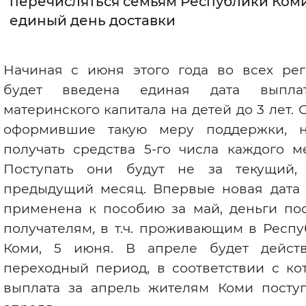
перечисляться семьям Республики Коми
единый день доставки
Интервал между буквами
Нормальный
Увеличенный
Большо
Начиная с июня этого года во всех рег
будет введена единая дата выпл
Цвет сайта
материнского капитала на детей до 3 лет. 
Монохромный
Инверсивный монохромны
оформившие такую меру поддержки, н
Синий фон
получать средства 5-го числа каждого м
Поступать они будут не за текущий,
Изображения
предыдущий месяц. Впервые новая дата 
Включены
Выключены
применена к пособию за май, деньги пос
получателям, в т.ч. проживающим в Респ
Звуковой ассистент
Коми, 5 июня. В апреле будет действ
переходный период, в соответствии с ко
Воспроизвести
Остановить
Повтори
выплата за апрель жителям Коми поступ