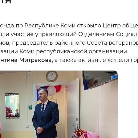
Инверсивный монохромный
Синий
онда по Республике Коми открыло Центр общ
няли участие управляющий Отделением Социал
Выключены
нов
, председатель районного Совета ветерано
низации Коми республиканской организации
ести
Остановить
Повторить
нтина Митракова,
а также активные жители го