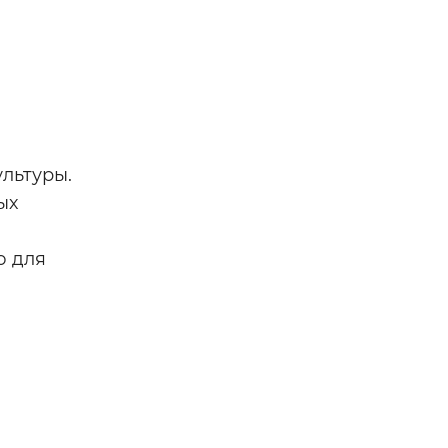
льтуры.
ых
ю для