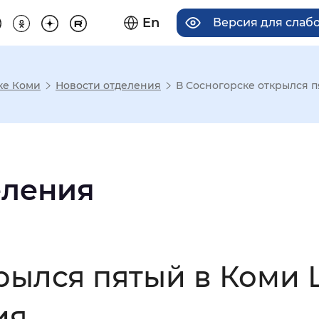
En
Версия для слаб
ке Коми
Новости отделения
В Сосногорске открылся 
има отображения
Увеличенный
Крупный
еления
асечками
крылся пятый в Коми
мальный
Увеличенный
Большо
ия