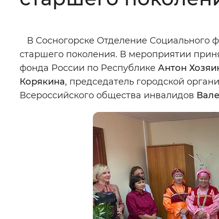
Цвет сайта
:
Монохромный
В Сосногорске Отделение Социального ф
старшего поколения. В мероприятии при
Изображения
:
Включены
фонда России по Республике
Антон Хозяи
Корякина
, председатель городской орга
Звуковой ассистент
:
Воспроизв
Всероссийского общества инвалидов
Вале
Вернуть стандартные настройки