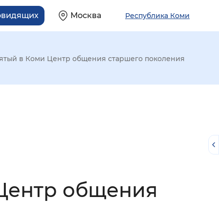
овидящих
Москва
Республика Коми
пятый в Коми Центр общения старшего поколения
 Центр общения
й