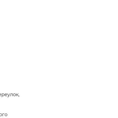
ереулок,
ого