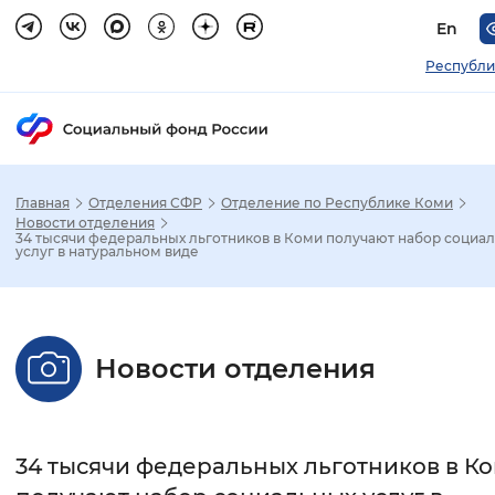
En
Республи
Главная
Отделения СФР
Отделение по Республике Коми
Зак
Новости отделения
34 тысячи федеральных льготников в Коми получают набор социа
услуг в натуральном виде
Настройка режима отображения
Размер шрифта
Новости отделения
Стандартный
Увеличенный
Крупны
Шрифт
34 тысячи федеральных льготников в К
Без засечек
С засечками