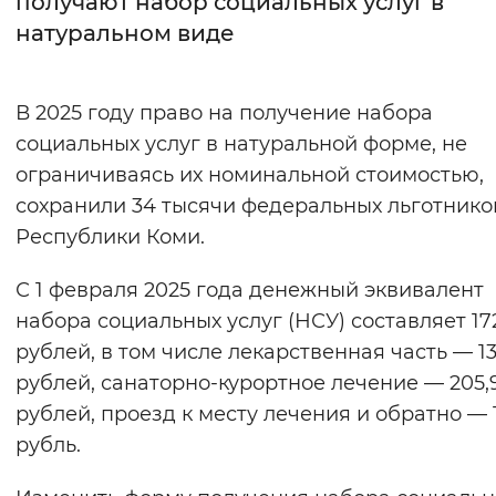
получают набор социальных услуг в
натуральном виде
Интервал между буквами
Нормальный
Увеличенный
Большо
В 2025 году право на получение набора
социальных услуг в натуральной форме, не
Цвет сайта
ограничиваясь их номинальной стоимостью,
Монохромный
Инверсивный монохромны
сохранили 34 тысячи федеральных льготнико
Синий фон
Республики Коми.
С 1 февраля 2025 года денежный эквивалент
Изображения
набора социальных услуг (НСУ) составляет 17
Включены
Выключены
рублей, в том числе лекарственная часть — 13
рублей, санаторно-курортное лечение — 205,
Звуковой ассистент
рублей, проезд к месту лечения и обратно — 1
Воспроизвести
Остановить
Повтори
рубль.