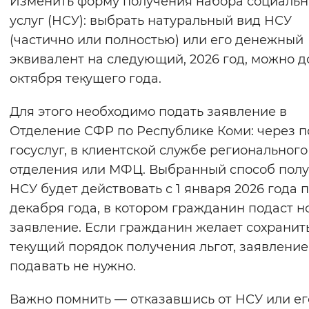
Изменить форму получения набора социаль
Вернуть стандартные настройки
услуг (НСУ): выбрать натуральный вид НСУ
(частично или полностью) или его денежный
эквивалент на следующий, 2026 год, можно до
октября текущего года.
Для этого необходимо подать заявление в
Отделение СФР по Республике Коми: через п
госуслуг, в клиентской службе регионального
отделения или МФЦ. Выбранный способ пол
НСУ будет действовать с 1 января 2026 года п
декабря года, в котором гражданин подаст н
заявление. Если гражданин желает сохранит
текущий порядок получения льгот, заявление
подавать не нужно.
Важно помнить — отказавшись от НСУ или ег