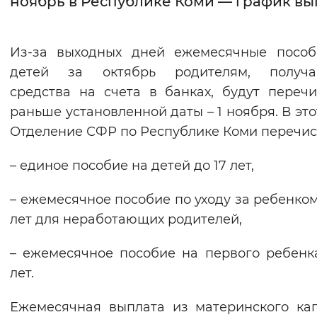
ноябрь в Республике Коми — график вы
Интервал между буквами
Из-за выходных дней ежемесячные пособ
Нормальный
Увеличенный
Большо
детей за октябрь родителям, получ
средства на счета в банках, будут переч
Цвет сайта
раньше установленной даты – 1 ноября. В это
Монохромный
Инверсивный монохромны
Отделение СФР по Республике Коми перечис
Синий фон
– единое пособие на детей до 17 лет,
Изображения
– ежемесячное пособие по уходу за ребенком 
Включены
Выключены
лет для неработающих родителей,
– ежемесячное пособие на первого ребенк
Звуковой ассистент
лет.
Воспроизвести
Остановить
Повтори
Ежемесячная выплата из материнского ка