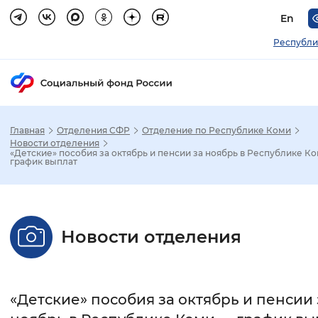
En
Республи
Главная
Отделения СФР
Отделение по Республике Коми
Зак
Новости отделения
«Детские» пособия за октябрь и пенсии за ноябрь в Республике К
график выплат
Настройка режима отображения
Размер шрифта
Новости отделения
Стандартный
Увеличенный
Крупны
Шрифт
«Детские» пособия за октябрь и пенсии 
Без засечек
С засечками