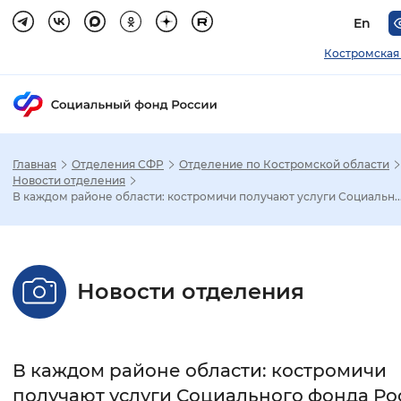
En
Костромская
Главная
Отделения СФР
Отделение по Костромской области
Зак
Новости отделения
В каждом районе области: костромичи получают услуги Социальн..
Настройка режима отображения
Размер шрифта
Новости отделения
Стандартный
Увеличенный
Крупны
Шрифт
В каждом районе области: костромичи
Без засечек
С засечками
получают услуги Социального фонда Ро