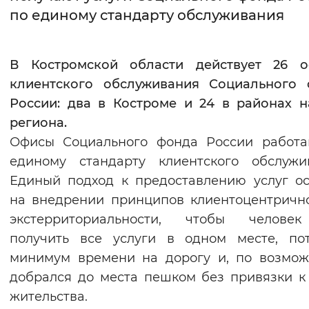
по единому стандарту обслуживания
Интервал между буквами
Нормальный
Увеличенный
Большо
В Костромской области действует 26 о
клиентского обслуживания Социального 
Цвет сайта
России: два в Костроме и 24 в районах 
Монохромный
Инверсивный монохромны
региона.
Офисы Социального фонда России работа
Синий фон
единому стандарту клиентского обслужи
Единый подход к предоставлению услуг о
Изображения
на внедрении принципов клиентоцентричн
Включены
Выключены
экстерриториальности, чтобы челове
получить все услуги в одном месте, по
Звуковой ассистент
минимум времени на дорогу и, по возмож
Воспроизвести
Остановить
Повтори
добрался до места пешком без привязки к
жительства.