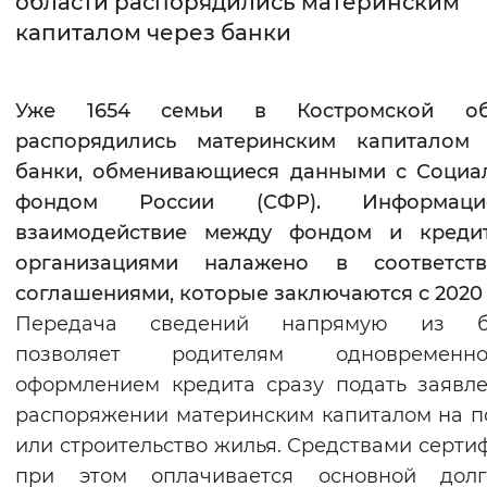
области распорядились материнским
капиталом через банки
Интервал между буквами
Нормальный
Увеличенный
Большо
Уже 1654 семьи в Костромской об
распорядились материнским капиталом 
Цвет сайта
банки, обменивающиеся данными с Социа
Монохромный
Инверсивный монохромны
фондом России (СФР). Информаци
Синий фон
взаимодействие между фондом и креди
организациями налажено в соответст
Изображения
соглашениями, которые заключаются с 2020 
Передача сведений напрямую из б
Включены
Выключены
позволяет родителям одновреме
оформлением кредита сразу подать заявл
Звуковой ассистент
распоряжении материнским капиталом на п
Воспроизвести
Остановить
Повтори
или строительство жилья. Средствами серти
при этом оплачивается основной дол