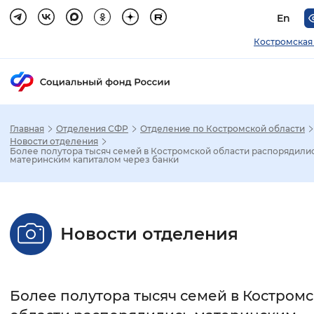
En
Костромская
Главная
Отделения СФР
Отделение по Костромской области
Зак
Новости отделения
Более полутора тысяч семей в Костромской области распорядили
материнским капиталом через банки
Настройка режима отображения
Размер шрифта
Новости отделения
Стандартный
Увеличенный
Крупны
Шрифт
Более полутора тысяч семей в Костром
Без засечек
С засечками