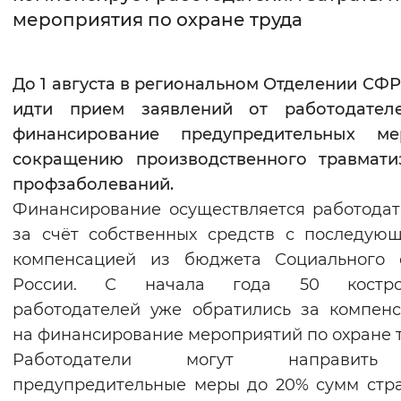
мероприятия по охране труда
Интервал между буквами
Нормальный
Увеличенный
Большо
До 1 августа в региональном Отделении СФР
идти прием заявлений от работодател
Цвет сайта
финансирование предупредительных м
Монохромный
Инверсивный монохромны
сокращению производственного травмати
профзаболеваний.
Синий фон
Финансирование осуществляется работода
за счёт собственных средств с последую
Изображения
компенсацией из бюджета Социального 
Включены
Выключены
России. С начала года 50 костро
работодателей уже обратились за компен
Звуковой ассистент
на финансирование мероприятий по охране т
Воспроизвести
Остановить
Повтори
Работодатели могут направит
предупредительные меры до 20% сумм стр