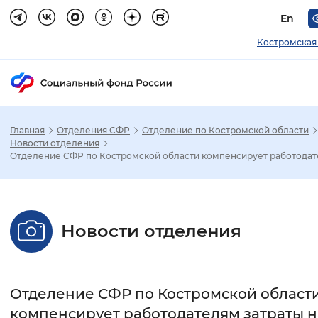
En
Костромская
Главная
Отделения СФР
Отделение по Костромской области
Зак
Новости отделения
Отделение СФР по Костромской области компенсирует работодате
Настройка режима отображения
Размер шрифта
Новости отделения
Стандартный
Увеличенный
Крупны
Шрифт
Отделение СФР по Костромской област
Без засечек
С засечками
компенсирует работодателям затраты н